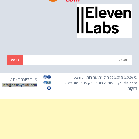
חפש:
© 2018-2026 כֹּל הַזְכוּיוֹת שְׁמוּרוֹת, ozma-
פניה ליוצר האתר:
yeudit.com, העתקה מותרת רק עם קישור פעיל
למקור.