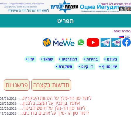
לימין עוצמה יהודית
אתר תמיכה ברוסית ובעברית
תפריט
דילוג
לתוכן
בעולם
בחירות
דמוגרפיה
שמאל
ימין
ימין מזויף
דו קיום
תשקורת
חדשות בקצרה
פרשנויות
לימור סון הר-מלך על הטעות העיקרית...
-- 03/06/2026
איתמר בן גביר על המצב בלבנון...
-- 26/05/2026
לימור סון הר-מלך על חופש הביטוי...
-- 22/05/2026
לימור סון הר-מלך על אויבים בדרכים...
-- 13/05/2026
שבועת אמונים לדעאש
-- 01/05/2026
מיכאל בן ארי על פרשת הת...
-- 01/05/2026
מיכאל בן ארי על פרשות שבוע ...
-- 24/04/2026