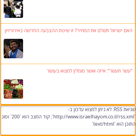
האם ישראל תשלם את המחיר? זו שיטת ההצבעה החדשה באירוויזיון
"עשר תעשר": איזה אושר מומלץ למצוא בעושר
שגיאת RSS: לא ניתן למצוא עדכון ב-
`http://www.israelhayom.co.il/rss.xml`; קוד המצב הוא `200` וסוג
התוכן הוא `text/html`