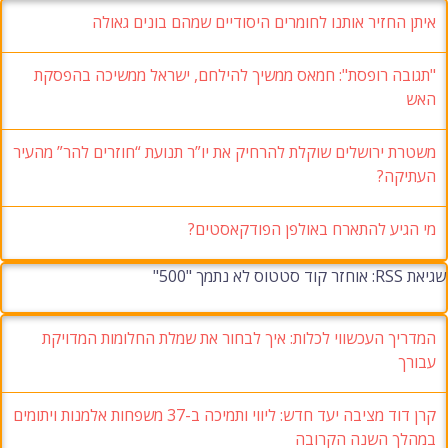
איתן החזיר אותנו לחומרים היסודיים שמהם בונים גאולה
"תגובה רופסת": חמאס ממשיך להילחם, ישראל ממשיכה בהפסקת
האש
משטרת ירושלים שוקלת להרחיק את יו”ר תנועת “חוזרים להר” מהעיר
העתיקה?
מי הגיע להתארח באולפן הפודקאסטים?
שגיאת RSS: אוחזר קוד סטטוס לא נתמך "500"
המדריך העכשווי לכלות: איך לבחור את שמלת החלומות המדויקת
עבורך
קרן דוד מציבה יעד חדש: ליווי ותמיכה ב-37 משפחות אלמנות ויתומים
במהלך השנה הקרובה