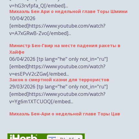
v=hG3rvfpfa_Q[/embed]...
Михаэль Бен Ари о недельной главе Торы Шмини
10/04/2026
[embed]https://www.youtube.com/watch?
v=A7xGRwB-Zvo[/embed]...
Министр Бен-Гвир на месте падения ракеты в
Хайфе
06/04/2026 [tp lang="he" only not_in="ru"]
[embed]https://www.youtube.com/watch?
v=esEPvV2cZGw[/embed...
Закон о смертной казни для террористов
29/03/2026 [tp lang="he" only not_in="ru"]
[embed]https://www.youtube.com/watch?
v=Yg6m1XTCUOQ[/embed...
Михаэль Бен-Ари о недельной главе Торы Цав
27/03/26 [embed]https://www.youtube.com/watch?
v=ceveKJ7O4k4[/embed]...