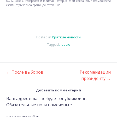
07/12/2018 О генералах и юристах, которые ради сохранения возможности
ездить отдыхать за границей готовы не…
Posted in
Краткие новости
Tagged
левые
←
После выборов
Рекомендации
Post
президенту
→
navigation
Добавить комментарий
Ваш адрес email не будет опубликован.
Обязательные поля помечены
*