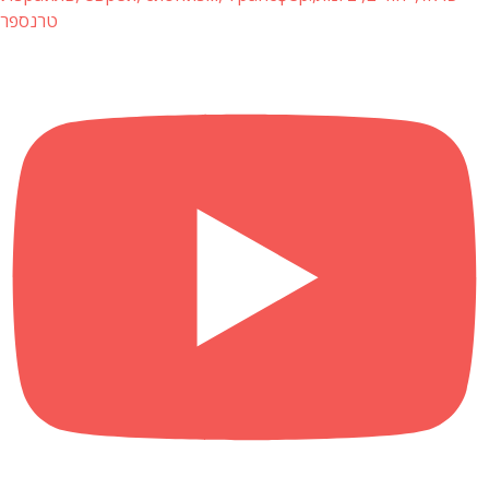
טרנספר