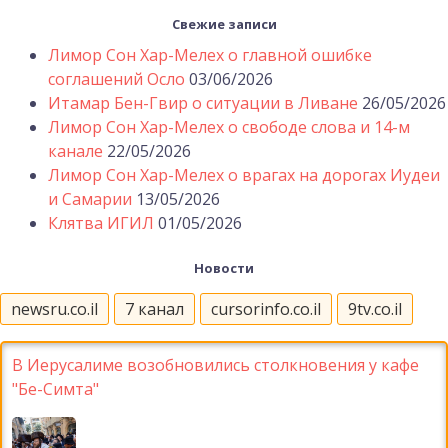
Свежие записи
Лимор Сон Хар-Мелех о главной ошибке
соглашений Осло
03/06/2026
Итамар Бен-Гвир о ситуации в Ливане
26/05/2026
Лимор Сон Хар-Мелех о свободе слова и 14-м
канале
22/05/2026
Лимор Сон Хар-Мелех о врагах на дорогах Иудеи
и Самарии
13/05/2026
Клятва ИГИЛ
01/05/2026
Новости
newsru.co.il
7 канал
cursorinfo.co.il
9tv.co.il
В Иерусалиме возобновились столкновения у кафе
"Бе-Симта"