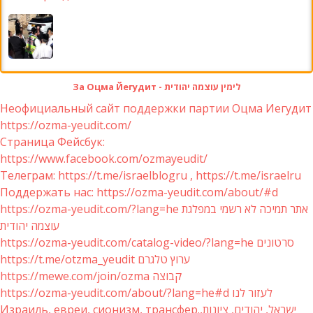
За Оцма Йегудит - לימין עוצמה יהודית
Неофициальный сайт поддержки партии Оцма Иегудит
https://ozma-yeudit.com/
Страница Фейсбук:
https://www.facebook.com/ozmayeudit/
Телеграм: https://t.me/israelblogru , https://t.me/israelru
Поддержать нас: https://ozma-yeudit.com/about/#d
https://ozma-yeudit.com/?lang=he אתר תמיכה לא רשמי במפלגת
עוצמה יהודית
https://ozma-yeudit.com/catalog-video/?lang=he סרטונים
https://t.me/otzma_yeudit ערוץ טלגרם
https://mewe.com/join/ozma קבוצה
https://ozma-yeudit.com/about/?lang=he#d לעזור לנו
Израиль, евреи, сионизм, трансфер.ישראל, יהודים, ציונות,