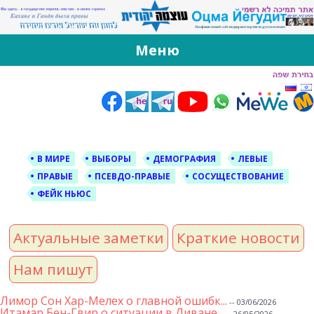
За Оцма Йегудит
עוצמה יהודית ברוסית ובעברית
Меню
Skip
to
content
В МИРЕ
ВЫБОРЫ
ДЕМОГРАФИЯ
ЛЕВЫЕ
ПРАВЫЕ
ПСЕВДО-ПРАВЫЕ
СОСУЩЕСТВОВАНИЕ
ФЕЙК НЬЮС
Актуальные заметки
Краткие новости
Нам пишут
Лимор Сон Хар-Мелех о главной ошибк...
-- 03/06/2026
Итамар Бен-Гвир о ситуации в Ливане...
-- 26/05/2026