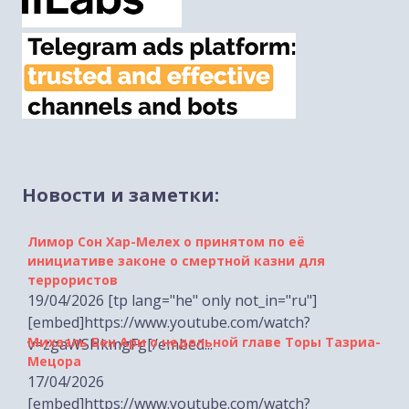
Новости и заметки:
Лимор Сон Хар-Мелех о принятом по её
инициативе законе о смертной казни для
террористов
19/04/2026 [tp lang="he" only not_in="ru"]
[embed]https://www.youtube.com/watch?
Михаэль Бен Ари о недельной главе Торы Тазриа-
v=zgaWSHkmgFg[/embed...
Мецора
17/04/2026
[embed]https://www.youtube.com/watch?