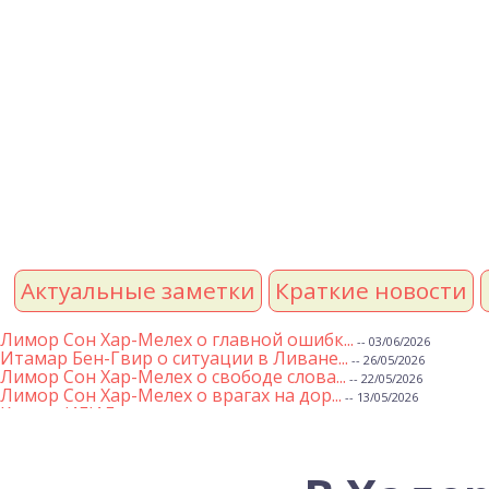
Актуальные заметки
Краткие новости
Лимор Сон Хар-Мелех о главной ошибк...
-- 03/06/2026
Итамар Бен-Гвир о ситуации в Ливане...
-- 26/05/2026
Лимор Сон Хар-Мелех о свободе слова...
-- 22/05/2026
Лимор Сон Хар-Мелех о врагах на дор...
-- 13/05/2026
Клятва ИГИЛ
-- 01/05/2026
Михаэль Бен Ари о недельной главе Т...
-- 01/05/2026
Михаэль Бен Ари о недельных главах ...
-- 24/04/2026
Лимор Сон Хар-Мелех о принятом по е...
-- 19/04/2026
Михаэль Бен Ари о недельной главе Т...