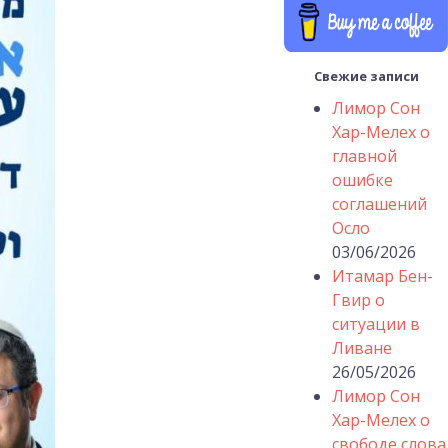
Свежие записи
Лимор Сон
Хар-Мелех о
главной
ошибке
соглашений
Осло
03/06/2026
Итамар Бен-
Гвир о
ситуации в
Ливане
26/05/2026
Лимор Сон
Хар-Мелех о
свободе слова