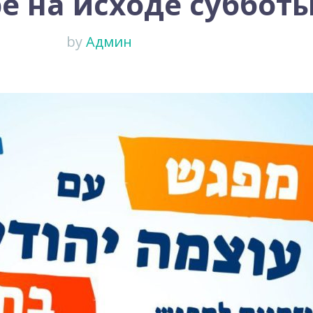
е на исходе суббот
by
Админ