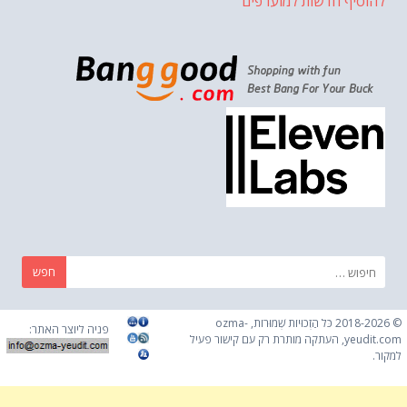
להוסיף חדשות למועדפים
חפש:
© 2018-2026 כֹּל הַזְכוּיוֹת שְׁמוּרוֹת, ozma-
פניה ליוצר האתר:
yeudit.com, העתקה מותרת רק עם קישור פעיל
למקור.