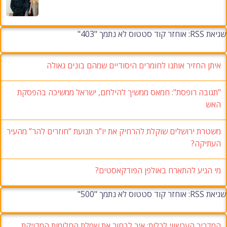
שגיאת RSS: אוחזר קוד סטטוס לא נתמך "403"
איתן החזיר אותנו לחומרים היסודיים שמהם בונים גאולה
"תגובה רופסת": חמאס ממשיך להילחם, ישראל ממשיכה בהפסקת
האש
משטרת ירושלים שוקלת להרחיק את יו”ר תנועת “חוזרים להר” מהעיר
העתיקה?
מי הגיע להתארח באולפן הפודקאסטים?
שגיאת RSS: אוחזר קוד סטטוס לא נתמך "500"
המדריך העכשווי לכלות: איך לבחור את שמלת החלומות המדויקת