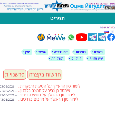
לימין עוצמה יהודית
אתר תמיכה ברוסית ובעברית
תפריט
דילוג
לתוכן
בעולם
בחירות
דמוגרפיה
שמאל
ימין
ימין מזויף
דו קיום
תשקורת
חדשות בקצרה
פרשנויות
לימור סון הר-מלך על הטעות העיקרית...
-- 03/06/2026
איתמר בן גביר על המצב בלבנון...
-- 26/05/2026
לימור סון הר-מלך על חופש הביטוי...
-- 22/05/2026
לימור סון הר-מלך על אויבים בדרכים...
-- 13/05/2026
שבועת אמונים לדעאש
-- 01/05/2026
מיכאל בן ארי על פרשת הת...
-- 01/05/2026
מיכאל בן ארי על פרשות שבוע ...
-- 24/04/2026