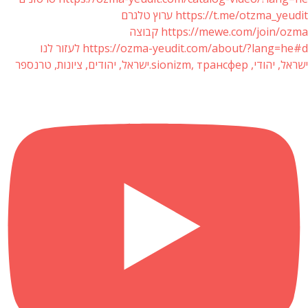
https://t.me/otzma_yeudit ערוץ טלגרם
https://mewe.com/join/ozma קבוצה
https://ozma-yeudit.com/about/?lang=he#d לעזור לנו
ישראל, יהודי, sionizm, трансфер.ישראל, יהודים, ציונות, טרנספר