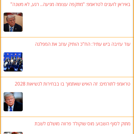
באיראן לועגים לטראמפ: "מתקפה עצומה מגיעה... רגע, לא משנה"
עוד עזיבה ביש עתיד: הח"כ הותיק עוזב את המפלגה
טראמפ לתורמים: זה האיש שאתמוך בו בבחירות לנשיאות 2028
מתוק לסוף השבוע: מוס שוקולד פרווה מושלם לשבת