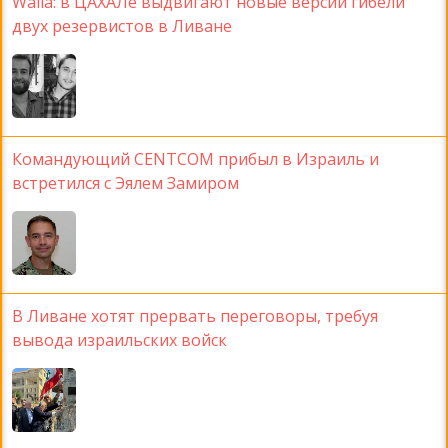
Walla: в ЦАХАЛе выдвигают новые версии гибели
двух резервистов в Ливане
Командующий CENTCOM прибыл в Израиль и
встретился с Эялем Замиром
В Ливане хотят прервать переговоры, требуя
вывода израильских войск