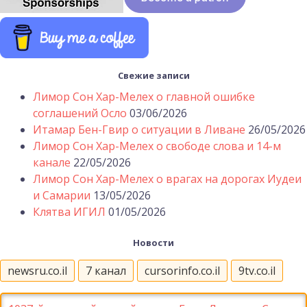
Свежие записи
Лимор Сон Хар-Мелех о главной ошибке
соглашений Осло
03/06/2026
Итамар Бен-Гвир о ситуации в Ливане
26/05/2026
Лимор Сон Хар-Мелех о свободе слова и 14-м
канале
22/05/2026
Лимор Сон Хар-Мелех о врагах на дорогах Иудеи
и Самарии
13/05/2026
Клятва ИГИЛ
01/05/2026
Новости
newsru.co.il
7 канал
cursorinfo.co.il
9tv.co.il