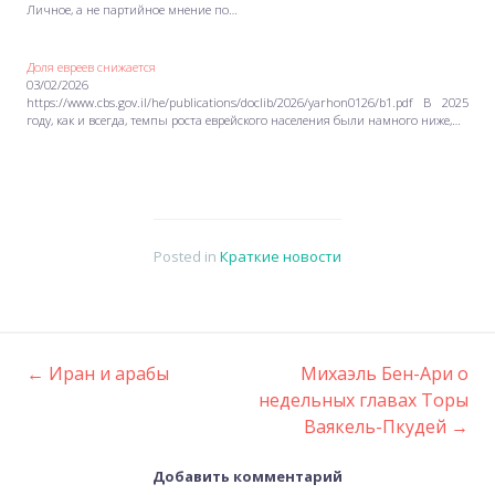
Личное, а не партийное мнение по…
Доля евреев снижается
03/02/2026
https://www.cbs.gov.il/he/publications/doclib/2026/yarhon0126/b1.pdf В 2025
году, как и всегда, темпы роста еврейского населения были намного ниже,…
Posted in
Краткие новости
←
Иран и арабы
Михаэль Бен-Ари о
Post
недельных главах Торы
Ваякель-Пкудей
→
navigation
Добавить комментарий