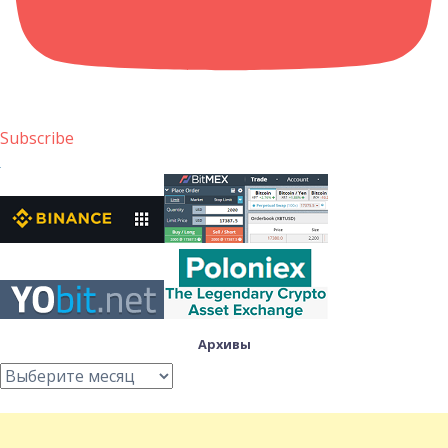
Subscribe
Архивы
Архивы