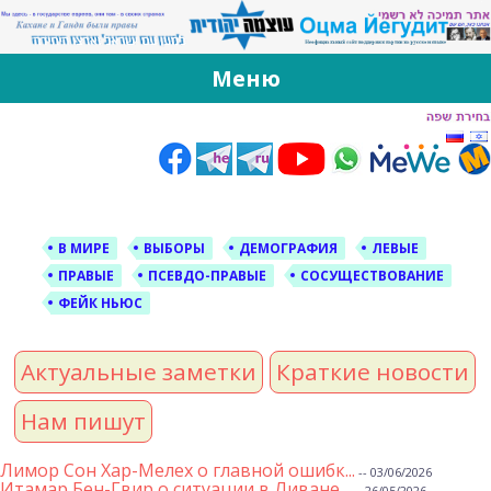
За Оцма Йегудит
עוצמה יהודית ברוסית ובעברית
Меню
Skip
to
content
В МИРЕ
ВЫБОРЫ
ДЕМОГРАФИЯ
ЛЕВЫЕ
ПРАВЫЕ
ПСЕВДО-ПРАВЫЕ
СОСУЩЕСТВОВАНИЕ
ФЕЙК НЬЮС
Актуальные заметки
Краткие новости
Нам пишут
Лимор Сон Хар-Мелех о главной ошибк...
-- 03/06/2026
Итамар Бен-Гвир о ситуации в Ливане...
-- 26/05/2026