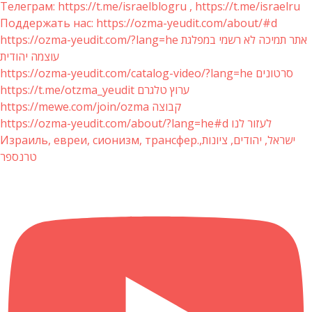
Телеграм: https://t.me/israelblogru , https://t.me/israelru
Поддержать нас: https://ozma-yeudit.com/about/#d
https://ozma-yeudit.com/?lang=he אתר תמיכה לא רשמי במפלגת
עוצמה יהודית
https://ozma-yeudit.com/catalog-video/?lang=he סרטונים
https://t.me/otzma_yeudit ערוץ טלגרם
https://mewe.com/join/ozma קבוצה
https://ozma-yeudit.com/about/?lang=he#d לעזור לנו
Израиль, евреи, сионизм, трансфер.ישראל, יהודים, ציונות,
טרנספר