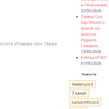
и 14-м канале
22/05/2026
Лимор Сон
Хар-Мелех о
врагах на
дорогах
Иудеи и
ессета Итамара Бен Гвира.
Самарии
13/05/2026
Клятва ИГИЛ
01/05/2026
Новости
newsru.co.il
7 канал
cursorinfo.co.il