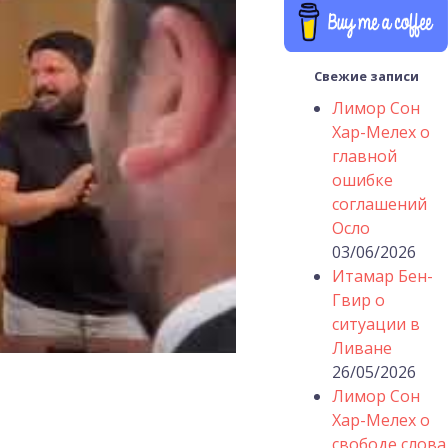
Свежие записи
Лимор Сон
Хар-Мелех о
главной
ошибке
соглашений
Осло
03/06/2026
Итамар Бен-
Гвир о
ситуации в
Ливане
26/05/2026
Лимор Сон
Хар-Мелех о
свободе слова