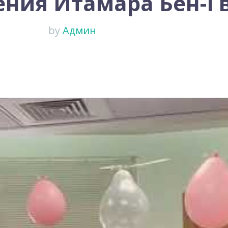
ения Итамара Бен-Г
by
Админ