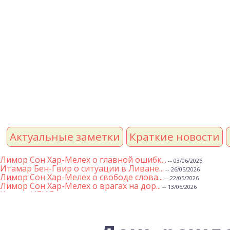
Актуальные заметки
Краткие новости
Лимор Сон Хар-Мелех о главной ошибк...
-- 03/06/2026
Итамар Бен-Гвир о ситуации в Ливане...
-- 26/05/2026
Лимор Сон Хар-Мелех о свободе слова...
-- 22/05/2026
Лимор Сон Хар-Мелех о врагах на дор...
-- 13/05/2026
Клятва ИГИЛ
-- 01/05/2026
Михаэль Бен Ари о недельной главе Т...
-- 01/05/2026
Михаэль Бен Ари о недельных главах ...
-- 24/04/2026
Лимор Сон Хар-Мелех о принятом по е...
-- 19/04/2026
Михаэль Бен Ари о недельной главе Т...