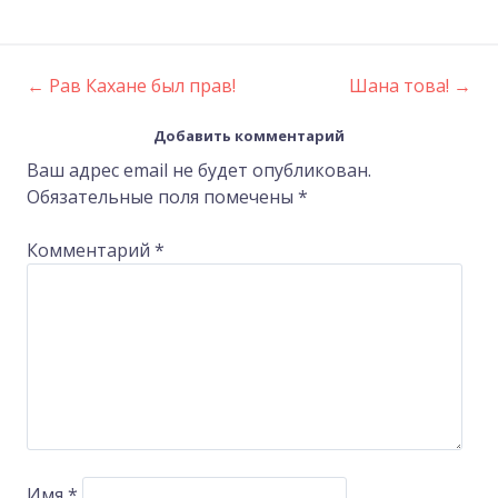
←
Рав Кахане был прав!
Шана това!
→
Post
Добавить комментарий
navigation
Ваш адрес email не будет опубликован.
Обязательные поля помечены
*
Комментарий
*
Имя
*