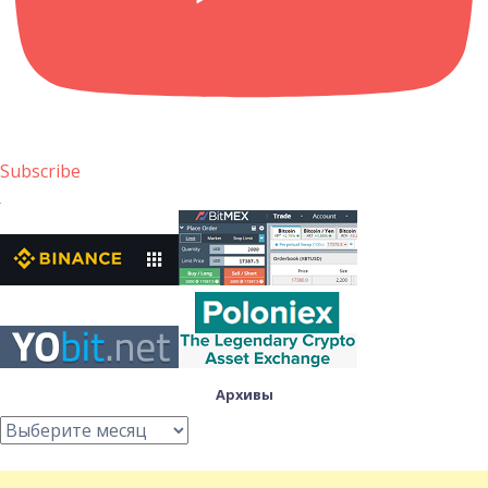
Subscribe
Архивы
Архивы