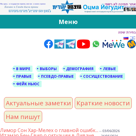
За Оцма Йегудит
עוצמה יהודית ברוסית ובעברית
Меню
Skip
to
content
В МИРЕ
ВЫБОРЫ
ДЕМОГРАФИЯ
ЛЕВЫЕ
ПРАВЫЕ
ПСЕВДО-ПРАВЫЕ
СОСУЩЕСТВОВАНИЕ
ФЕЙК НЬЮС
Актуальные заметки
Краткие новости
Нам пишут
Лимор Сон Хар-Мелех о главной ошибк...
-- 03/06/2026
Итамар Бен-Гвир о ситуации в Ливане...
-- 26/05/2026