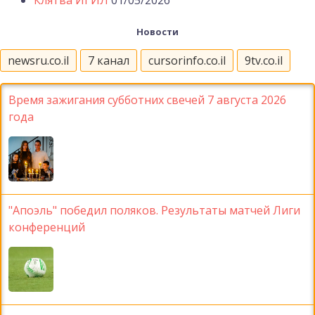
Новости
newsru.co.il
7 канал
cursorinfo.co.il
9tv.co.il
Время зажигания субботних свечей 7 августа 2026
года
"Апоэль" победил поляков. Результаты матчей Лиги
конференций