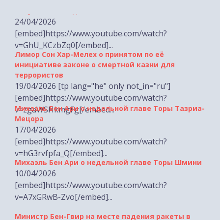
[embed]https://www.youtube.com/watch?
v=GhU_KCzbZq0[/embed]...
Лимор Сон Хар-Мелех о принятом по её
инициативе законе о смертной казни для
террористов
19/04/2026 [tp lang="he" only not_in="ru"]
[embed]https://www.youtube.com/watch?
Михаэль Бен Ари о недельной главе Торы Тазриа-
v=zgaWSHkmgFg[/embed...
Мецора
17/04/2026
[embed]https://www.youtube.com/watch?
v=hG3rvfpfa_Q[/embed]...
Михаэль Бен Ари о недельной главе Торы Шмини
10/04/2026
[embed]https://www.youtube.com/watch?
v=A7xGRwB-Zvo[/embed]...
Министр Бен-Гвир на месте падения ракеты в
Хайфе
06/04/2026 [tp lang="he" only not_in="ru"]