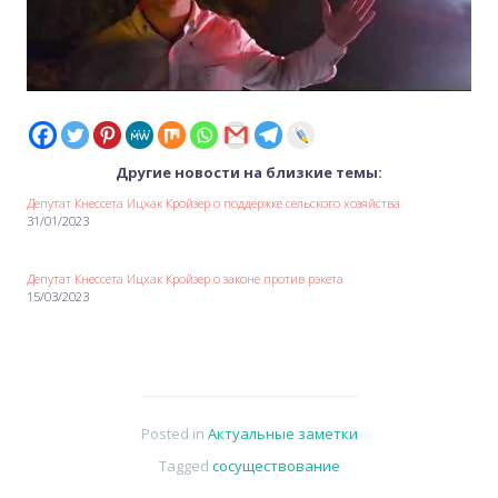
Другие новости на близкие темы:
Депутат Кнессета Ицхак Кройзер о поддержке сельского хозяйства
31/01/2023
Депутат Кнессета Ицхак Кройзер о законе против рэкета
15/03/2023
Posted in
Актуальные заметки
Tagged
сосуществование