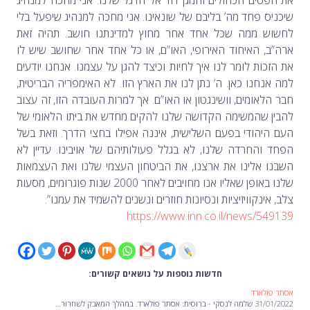
שיכניס פחד מה’ בליבם של שונאינו. אני מחכה למנהיג שיפעל בלי
לחשוש ממה שכל אחד אחר מחוץ למדינתנו חושב. תהיה זאת
ארה”ב, האיחוד האירופי, האו”ם, או כל אחד אחר שחושב שיש לו
את הזכות לומר לנו איך לחיות וכיצד להגן על עצמנו. אנחנו יודעים
למה אנחנו כאן. ה’ נתן לנו את הארץ הזו. לא האימפריה הבריטית,
חבר הלאומים, וושינגטון או האו”ם. אך למרות העובדה הזו, זה עצוב
להבין שהמשימה הקדושה שלנו להקים מחדש את ביתו הלאומי של
העם היהודי בפעם השלישית, איננה אפילו בחצי הדרך. וזאת בשל
הפחד והחרדה שלנו, לא בגלל פעולותיהם של אויבינו. עדיין לא
השבנו אלינו את ארצנו, את הביטחון העצמי שלנו ואת העצמאות
שלנו באופן שאליו אנו מחויבים לאחר 2000 שנות פוגרומים, מסעות
צלב, אינקוויזיציות ונסיונות חוזרים ונשנים להשמיד את עמנו”.
https://www.inn.co.il/news/549139
חדשות נוספות על נושאים קשורים:
אסתר פולארד
31/01/2022 שלמה לנסקי - ברוסית: אסתר פולארד. במהלך המאבק לשחרור…