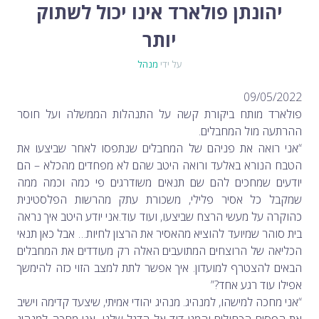
לימור סון הר-מלך על חוק...
יהונתן פולארד אינו יכול לשתוק
-- 19/04/2026
מיכאל בן ארי על פרשת הת...
-- 17/04/2026
מיכאל בן ארי על פרשת הת...
-- 10/04/2026
יותר
השר בן גביר במקום נפילת הטיל....
-- 06/04/2026
חוק עונש מוות למחבלים...
-- 29/03/2026
מיכאל בן ארי על פרשת השבוע ת...
על ידי
מנהל
-- 27/03/2026
מיכאל בן ארי על פרשת השבוע ת...
-- 20/03/2026
מיכאל בן ארי על פרשת השבוע ...
-- 13/03/2026
09/05/2022
הונאה עצמית דמוגרפית...
-- 13/03/2026
איראן והערבים
פולארד מותח ביקורת קשה על התנהלות הממשלה ועל חוסר
-- 09/03/2026
מיכאל בן ארי על פרשת השבוע ת...
-- 06/03/2026
ההרתעה מול המחבלים.
מיכאל בן ארי על דילמת המנהיגות....
-- 27/02/2026
“אני רואה את פניהם של המחבלים שנתפסו לאחר שביצעו את
מיכאל בן ארי על פרשת הת...
-- 27/02/2026
מיכאל בן ארי על פרשת הת...
הטבח הנורא באלעד ורואה היטב שהם לא מפחדים מהכלא – הם
-- 20/02/2026
מיכאל בן ארי על פרשת הת...
-- 13/02/2026
יודעים שמחכים להם שם תנאים משודרגים פי כמה וכמה ממה
מיכאל בן ארי על פרשת השבוע ת...
-- 06/02/2026
חלקם של היהודים הולך ופוחת....
שמקבל כל אסיר פלילי, משכורת עתק מהרשות הפלסטינית
-- 03/02/2026
מיכאל בן ארי על פרשת השבוע ת...
-- 30/01/2026
כהוקרה על מעשי הרצח שביצעו, ועוד עוד.אני יודע היטב איך נראה
בית סוהר שמיועד להוציא מהאסיר את הרצון לחיות… אבל כאן תנאי
הכליאה של הרוצחים המתועבים האלה רק מעודדים את המחבלים
הבאים להצטרף למועדון. איך אפשר לתת למצב הזוי כזה להימשך
אפילו עוד רגע אחד?”
“אני מחכה למישהו, למנהיג. מנהיג יהודי אמיתי, שיצעד קדימה וישיב
את הפסים הכחולים והמגן דוד אל הדגל שלנו. אני מחכה למנהיג