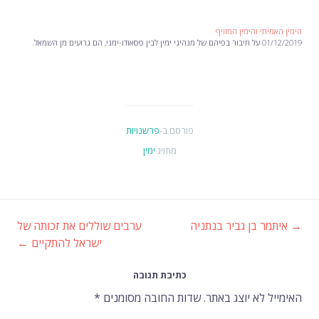
הימין האמיתי והימין המזויף
01/12/2019 על חיבור בפיהם של מנהיגי ימין לבין פסאודו-ימני, הם גרועים מן השמאל.
פורסם ב-
פרשנויות
מתויג
ימין
→
איתמר בן גביר בנתניה
ערבים שוללים את זכותה של
ניווט
ישראל להתקיים
←
ברשומות
כתיבת תגובה
האימייל לא יוצג באתר.
שדות החובה מסומנים
*