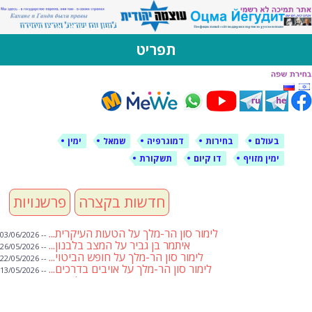
לימין עוצמה יהודית
אתר תמיכה ברוסית ובעברית
תפריט
דילוג
לתוכן
בעולם
בחירות
דמוגרפיה
שמאל
ימין
ימין מזויף
דו קיום
תשקורת
חדשות בקצרה
פרשנויות
לימור סון הר-מלך על הטעות העיקרית...
-- 03/06/2026
איתמר בן גביר על המצב בלבנון...
-- 26/05/2026
לימור סון הר-מלך על חופש הביטוי...
-- 22/05/2026
לימור סון הר-מלך על אויבים בדרכים...
-- 13/05/2026
שבועת אמונים לדעאש
-- 01/05/2026
מיכאל בן ארי על פרשת הת...
-- 01/05/2026
מיכאל בן ארי על פרשות שבוע ...
-- 24/04/2026