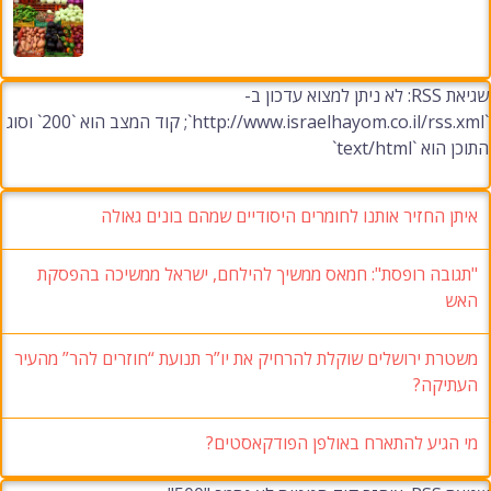
שגיאת RSS: לא ניתן למצוא עדכון ב-
`http://www.israelhayom.co.il/rss.xml`; קוד המצב הוא `200` וסוג
התוכן הוא `text/html`
איתן החזיר אותנו לחומרים היסודיים שמהם בונים גאולה
"תגובה רופסת": חמאס ממשיך להילחם, ישראל ממשיכה בהפסקת
האש
משטרת ירושלים שוקלת להרחיק את יו”ר תנועת “חוזרים להר” מהעיר
העתיקה?
מי הגיע להתארח באולפן הפודקאסטים?