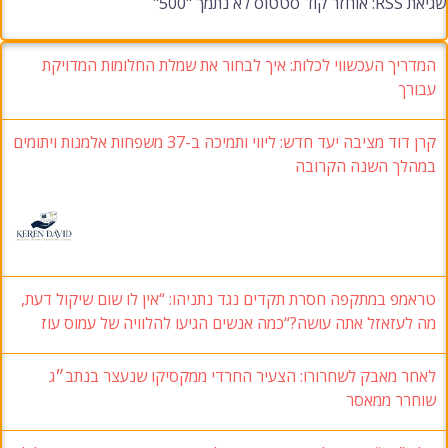
שגיאת RSS: אוחזר קוד סטטוס לא נתמך "500"
המדריך העכשווי לכלות: איך לבחור את שמלת החלומות המדויקת
עבורך
קרן דוד מציבה יעד חדש: ליווי ותמיכה ב-37 משפחות אלמנות ויתומים
במהלך השנה הקרובה
טראמפ במתקפה חסרת תקדים נגד נתניהו: “אין לו שום שיקול דעת,
מה לעזאזל אתה עושה?“כמה אנשים הגיעו להלוויה של עמוס עוז
לאחר מאבק לשחרורו: הצעיר החרדי ממקסיקו שנעצר בנתב״ג
שוחרר ממאסר