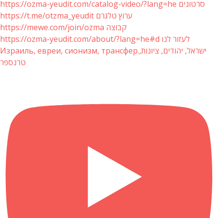
https://ozma-yeudit.com/catalog-video/?lang=he סרטונים
https://t.me/otzma_yeudit ערוץ טלגרם
https://mewe.com/join/ozma קבוצה
https://ozma-yeudit.com/about/?lang=he#d לעזור לנו
Израиль, евреи, сионизм, трансфер.ישראל, יהודים, ציונות,
טרנספר