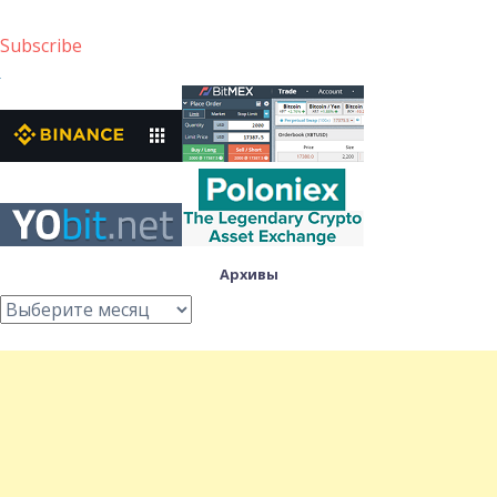
Subscribe
Архивы
Архивы