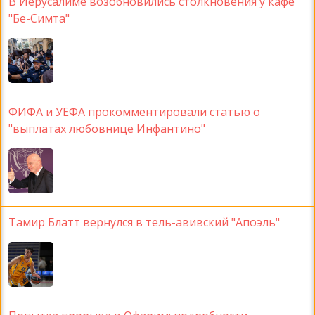
В Иерусалиме возобновились столкновения у кафе
"Бе-Симта"
ФИФА и УЕФА прокомментировали статью о
"выплатах любовнице Инфантино"
Тамир Блатт вернулся в тель-авивский "Апоэль"