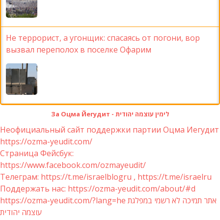
Не террорист, а угонщик: спасаясь от погони, вор
вызвал переполох в поселке Офарим
За Оцма Йегудит - לימין עוצמה יהודית
Неофициальный сайт поддержки партии Оцма Иегудит
https://ozma-yeudit.com/
Страница Фейсбук:
https://www.facebook.com/ozmayeudit/
Телеграм: https://t.me/israelblogru , https://t.me/israelru
Поддержать нас: https://ozma-yeudit.com/about/#d
https://ozma-yeudit.com/?lang=he אתר תמיכה לא רשמי במפלגת
עוצמה יהודית