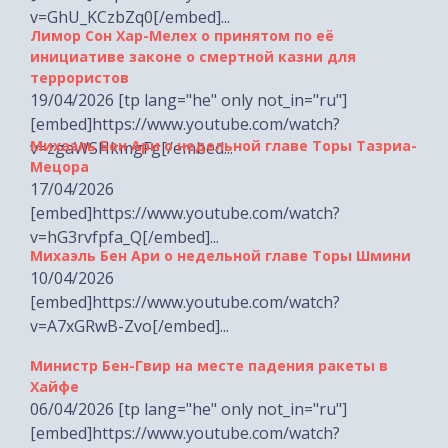
Лимор Сон Хар-Мелех о принятом по её
инициативе законе о смертной казни для
террористов
19/04/2026 [tp lang="he" only not_in="ru"]
[embed]https://www.youtube.com/watch?
Михаэль Бен Ари о недельной главе Торы Тазриа-
v=zgaWSHkmgFg[/embed...
Мецора
17/04/2026
[embed]https://www.youtube.com/watch?
v=hG3rvfpfa_Q[/embed]...
Михаэль Бен Ари о недельной главе Торы Шмини
10/04/2026
[embed]https://www.youtube.com/watch?
v=A7xGRwB-Zvo[/embed]...
Министр Бен-Гвир на месте падения ракеты в
Хайфе
06/04/2026 [tp lang="he" only not_in="ru"]
[embed]https://www.youtube.com/watch?
v=esEPvV2cZGw[/embed...
Закон о смертной казни для террористов