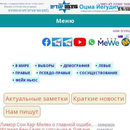
За Оцма Йегудит
עוצמה יהודית ברוסית ובעברית
Меню
Skip
to
content
В МИРЕ
ВЫБОРЫ
ДЕМОГРАФИЯ
ЛЕВЫЕ
ПРАВЫЕ
ПСЕВДО-ПРАВЫЕ
СОСУЩЕСТВОВАНИЕ
ФЕЙК НЬЮС
Актуальные заметки
Краткие новости
Нам пишут
Лимор Сон Хар-Мелех о главной ошибк...
-- 03/06/2026
Итамар Бен-Гвир о ситуации в Ливане...
-- 26/05/2026