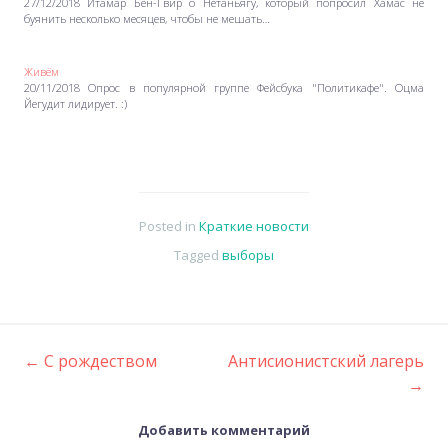
27/12/2018 Итамар Бен-Гвир о Нетаньягу, который попросил Хамас не
буянить несколько месяцев, чтобы не мешать…
Живём
20/11/2018 Опрос в популярной группе Фейсбука "Политикафе". Оцма
Йегудит лидирует. :)
Posted in
Краткие новости
Tagged
выборы
←
С рождеством
Антисионистский лагерь
Post
→
navigation
Добавить комментарий