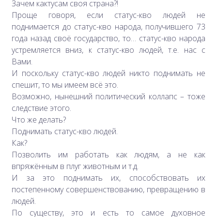
Зачем кактусам своя страна?!
Проще говоря, если статус-кво людей не
поднимается до статус-кво народа, получившего 73
года назад своё государство, то… статус-кво народа
устремляется вниз, к статус-кво людей, т.е. нас с
Вами.
И поскольку статус-кво людей никто поднимать не
спешит, то мы имеем всё это.
Возможно, нынешний политический коллапс – тоже
следствие этого.
Что же делать?
Поднимать статус-кво людей.
Как?
Позволить им работать как людям, а не как
впряжённым в плуг животным и т.д.
И за это поднимать их, способствовать их
постепенному совершенствованию, превращению в
людей.
По существу, это и есть то самое духовное