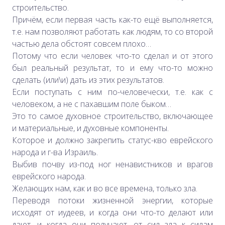
строительство.
Причём, если первая часть как-то ещё выполняется,
т.е. нам позволяют работать как людям, то со второй
частью дела обстоят совсем плохо…
Потому что если человек что-то сделал и от этого
был реальный результат, то и ему что-то можно
сделать (или\и) дать из этих результатов.
Если поступать с ним по-человечески, т.е. как с
человеком, а не с пахавшим поле быком…
Это то самое духовное строительство, включающее
и материальные, и духовные компоненты.
Которое и должно закрепить статус-кво еврейского
народа и г-ва Израиль.
Выбив почву из-под ног ненавистников и врагов
еврейского народа.
Желающих нам, как и во все времена, только зла.
Переводя потоки жизненной энергии, которые
исходят от иудеев, и когда они что-то делают или
дают, и когда они получают, от сил зла к силам