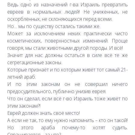
Ведь одно из назначений г-ва Израиль превратить
евреев в нормальных людей! Не униженных, не
оскорблённых, не склоняющихся перед всеми.
Но… мы по существу остались такими же.
Может за исключением неких практически чисто
косметических, поверхностных изменений. Проще
говоря, мы стали животными другой породы. И всё!
Значит для нас должны остаться в силе всё те же
сегрегационные законы.
Которые признаёт и по которым живёт тот самый 21-
летний араб.
И по этим законам он не совершил ничего
предосудительного, публично унизив еврея.
Что он сделал, если всё г-во Израиль тоже живёт по
этим законам?!
Еврей должен знать своё место!
А если не так, то ему нужно напомнить – кто он такой!
Но этого араба почему-то хотят судить.
Спрашивается – за что?