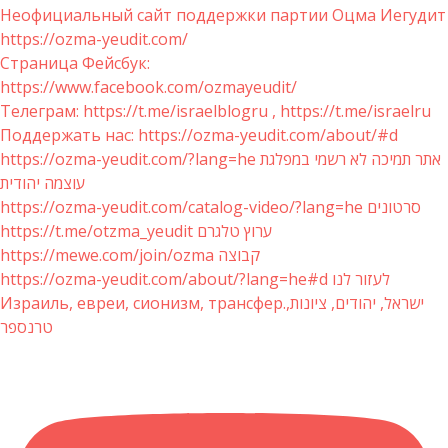
Неофициальный сайт поддержки партии Оцма Иегудит
https://ozma-yeudit.com/
Страница Фейсбук:
https://www.facebook.com/ozmayeudit/
Телеграм: https://t.me/israelblogru , https://t.me/israelru
Поддержать нас: https://ozma-yeudit.com/about/#d
https://ozma-yeudit.com/?lang=he אתר תמיכה לא רשמי במפלגת
עוצמה יהודית
https://ozma-yeudit.com/catalog-video/?lang=he סרטונים
https://t.me/otzma_yeudit ערוץ טלגרם
https://mewe.com/join/ozma קבוצה
https://ozma-yeudit.com/about/?lang=he#d לעזור לנו
Израиль, евреи, сионизм, трансфер.ישראל, יהודים, ציונות,
טרנספר