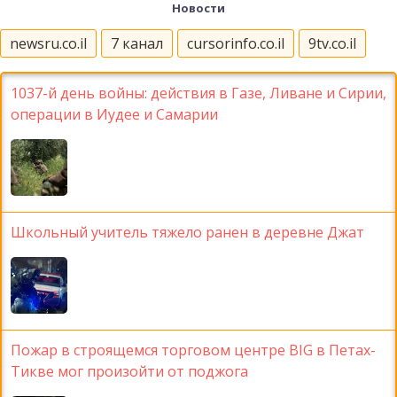
Новости
newsru.co.il
7 канал
cursorinfo.co.il
9tv.co.il
1037-й день войны: действия в Газе, Ливане и Сирии,
операции в Иудее и Самарии
Школьный учитель тяжело ранен в деревне Джат
Пожар в строящемся торговом центре BIG в Петах-
Тикве мог произойти от поджога