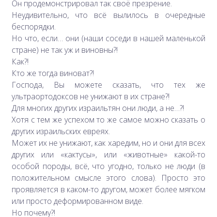
Он продемонстрировал так своё презрение.
Неудивительно, что всё вылилось в очередные
беспорядки.
Но что, если… они (наши соседи в нашей маленькой
стране) не так уж и виновны?!
Как?!
Кто же тогда виноват?!
Господа, Вы можете сказать, что тех же
ультраортодоксов не унижают в их стране?!
Для многих других израильтян они люди, а не…?!
Хотя с тем же успехом то же самое можно сказать о
других израильских евреях.
Может их не унижают, как харедим, но и они для всех
других или «кактусы», или «животные» какой-то
особой породы, всё, что угодно, только не люди (в
положительном смысле этого слова). Просто это
проявляется в каком-то другом, может более мягком
или просто деформированном виде.
Но почему?!