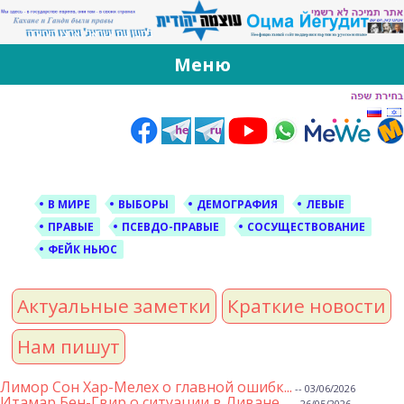
За Оцма Йегудит
עוצמה יהודית ברוסית ובעברית
Меню
Skip
to
content
В МИРЕ
ВЫБОРЫ
ДЕМОГРАФИЯ
ЛЕВЫЕ
ПРАВЫЕ
ПСЕВДО-ПРАВЫЕ
СОСУЩЕСТВОВАНИЕ
ФЕЙК НЬЮС
Актуальные заметки
Краткие новости
Нам пишут
Лимор Сон Хар-Мелех о главной ошибк...
-- 03/06/2026
Итамар Бен-Гвир о ситуации в Ливане...
-- 26/05/2026