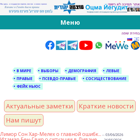
За Оцма Йегудит
עוצמה יהודית ברוסית ובעברית
Меню
Skip
to
content
В МИРЕ
ВЫБОРЫ
ДЕМОГРАФИЯ
ЛЕВЫЕ
ПРАВЫЕ
ПСЕВДО-ПРАВЫЕ
СОСУЩЕСТВОВАНИЕ
ФЕЙК НЬЮС
Актуальные заметки
Краткие новости
Нам пишут
Лимор Сон Хар-Мелех о главной ошибк...
-- 03/06/2026
Итамар Бен-Гвир о ситуации в Ливане...
-- 26/05/2026