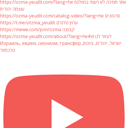
https://ozma-yeudit.com/?lang=he אתר תמיכה לא רשמי במפלגת
עוצמה יהודית
https://ozma-yeudit.com/catalog-video/?lang=he סרטונים
https://t.me/otzma_yeudit ערוץ טלגרם
https://mewe.com/join/ozma קבוצה
https://ozma-yeudit.com/about/?lang=he#d לעזור לנו
Израиль, евреи, сионизм, трансфер.ישראל, יהודים, ציונות,
טרנספר