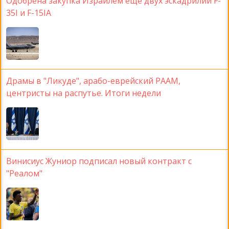
Одобрена закупка Израилем еще двух эскадрилий F-
35I и F-15IA
Драмы в "Ликуде", арабо-еврейский РААМ,
центристы на распутье. Итоги недели
Винисиус Жуниор подписал новый контракт с
"Реалом"