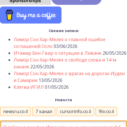
Свежие записи
Лимор Сон Хар-Мелех о главной ошибке
соглашений Осло
03/06/2026
Итамар Бен-Гвир о ситуации в Ливане
26/05/2026
Лимор Сон Хар-Мелех о свободе слова и 14-м
канале
22/05/2026
Лимор Сон Хар-Мелех о врагах на дорогах Иудеи
и Самарии
13/05/2026
Клятва ИГИЛ
01/05/2026
Новости
newsru.co.il
7 канал
cursorinfo.co.il
9tv.co.il