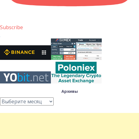
Subscribe
Архивы
Архивы