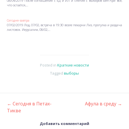
08/04/2019 После соглашения с ЕД и ИЛ и снятия с выборов Бен-Ари всё,
что остаётся,…
Сегодня-завтра
07/02/2019 Лод, 07/02, встреча в 19:30 возле пекарни Лиз, прогулка и раздача
листовок. Иерусалим, 08/02,…
Posted in
Краткие новости
Tagged
выборы
←
Сегодня в Петах-
Афула в среду
→
Post
Тикве
navigation
Добавить комментарий