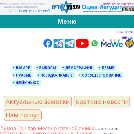
За Оцма Йегудит
עוצמה יהודית ברוסית ובעברית
Меню
Skip
to
content
В МИРЕ
ВЫБОРЫ
ДЕМОГРАФИЯ
ЛЕВЫЕ
ПРАВЫЕ
ПСЕВДО-ПРАВЫЕ
СОСУЩЕСТВОВАНИЕ
ФЕЙК НЬЮС
Актуальные заметки
Краткие новости
Нам пишут
Лимор Сон Хар-Мелех о главной ошибк...
-- 03/06/2026
Итамар Бен-Гвир о ситуации в Ливане...
-- 26/05/2026