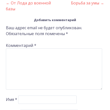
←
От Лода до военной
Борьба за умы
→
Post
базы
navigation
Добавить комментарий
Ваш адрес email не будет опубликован.
Обязательные поля помечены
*
Комментарий
*
Имя
*