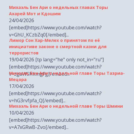
Михаэль Бен Ари о недельных главах Торы
Ахарей Мот и Кдошим
24/04/2026
[embed]https://www.youtube.com/watch?
v=GhU_KCzbZq0[/embed]...
Лимор Сон Хар-Мелех о принятом по её
инициативе законе о смертной казни для
террористов
19/04/2026 [tp lang="he" only not_in="ru"]
[embed]https://www.youtube.com/watch?
Михаэль Бен Ари о недельной главе Торы Тазриа-
v=zgaWSHkmgFg[/embed...
Мецора
17/04/2026
[embed]https://www.youtube.com/watch?
v=hG3rvfpfa_Q[/embed]...
Михаэль Бен Ари о недельной главе Торы Шмини
10/04/2026
[embed]https://www.youtube.com/watch?
v=A7xGRwB-Zvo[/embed]...
Министр Бен-Гвир на месте падения ракеты в