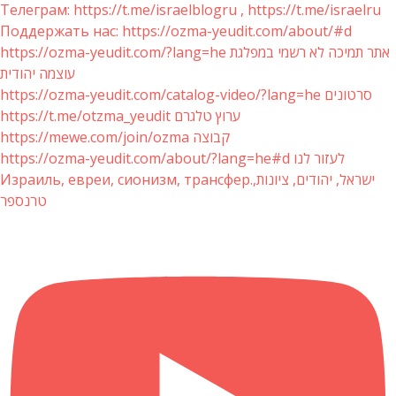
Телеграм: https://t.me/israelblogru , https://t.me/israelru
Поддержать нас: https://ozma-yeudit.com/about/#d
https://ozma-yeudit.com/?lang=he אתר תמיכה לא רשמי במפלגת
עוצמה יהודית
https://ozma-yeudit.com/catalog-video/?lang=he סרטונים
https://t.me/otzma_yeudit ערוץ טלגרם
https://mewe.com/join/ozma קבוצה
https://ozma-yeudit.com/about/?lang=he#d לעזור לנו
Израиль, евреи, сионизм, трансфер.ישראל, יהודים, ציונות,
טרנספר