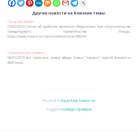
Другие новости на близкие темы:
Ползучий захват
23/02/2019 Статья об арабском заселении Иерусалима при попустительстве
псевдоправого правительства Ликуда.
https://www.maariv.co.il/journalists/Article-686245
Сомнительные правые
08/01/2019 Вот такие они, новые звёзды новых "правых" партий Беннета и
Фейглина.
Posted in
Краткие новости
Tagged
псевдо-правые