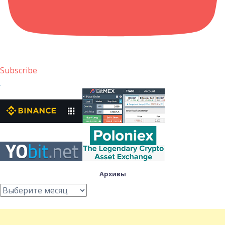
Subscribe
Архивы
Архивы