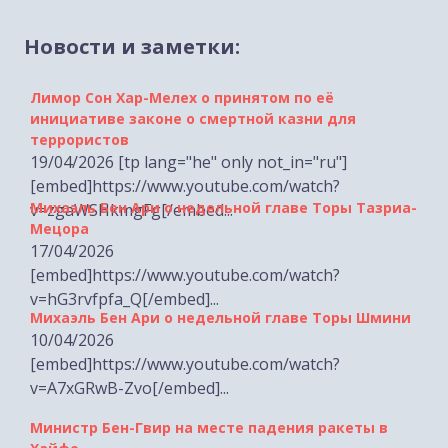
Новости и заметки:
Лимор Сон Хар-Мелех о принятом по её
инициативе законе о смертной казни для
террористов
19/04/2026 [tp lang="he" only not_in="ru"]
[embed]https://www.youtube.com/watch?
Михаэль Бен Ари о недельной главе Торы Тазриа-
v=zgaWSHkmgFg[/embed...
Мецора
17/04/2026
[embed]https://www.youtube.com/watch?
v=hG3rvfpfa_Q[/embed]...
Михаэль Бен Ари о недельной главе Торы Шмини
10/04/2026
[embed]https://www.youtube.com/watch?
v=A7xGRwB-Zvo[/embed]...
Министр Бен-Гвир на месте падения ракеты в