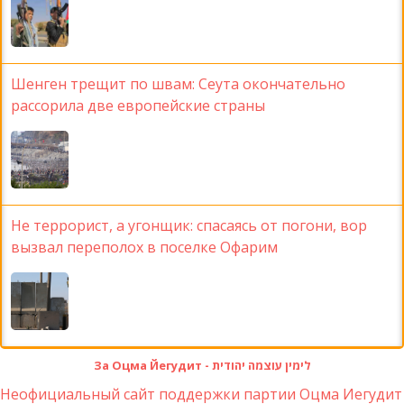
Шенген трещит по швам: Сеута окончательно
рассорила две европейские страны
Не террорист, а угонщик: спасаясь от погони, вор
вызвал переполох в поселке Офарим
За Оцма Йегудит - לימין עוצמה יהודית
Неофициальный сайт поддержки партии Оцма Иегудит