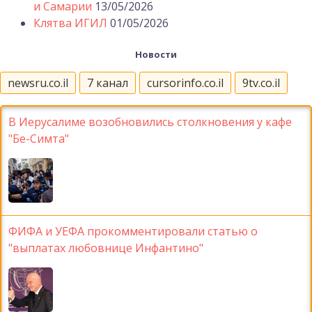
и Самарии
13/05/2026
Клятва ИГИЛ
01/05/2026
Новости
newsru.co.il
7 канал
cursorinfo.co.il
9tv.co.il
В Иерусалиме возобновились столкновения у кафе
"Бе-Симта"
ФИФА и УЕФА прокомментировали статью о
"выплатах любовнице Инфантино"