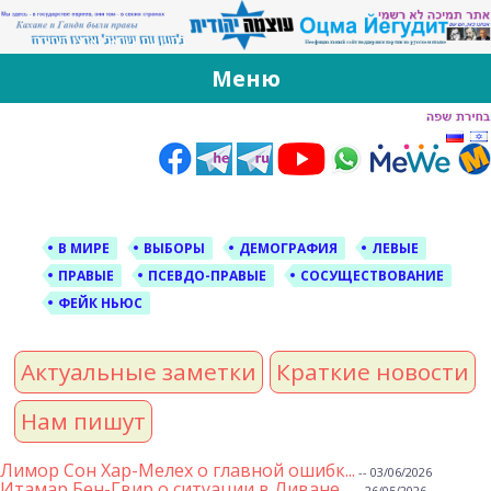
За Оцма Йегудит
עוצמה יהודית ברוסית ובעברית
Меню
Skip
to
content
В МИРЕ
ВЫБОРЫ
ДЕМОГРАФИЯ
ЛЕВЫЕ
ПРАВЫЕ
ПСЕВДО-ПРАВЫЕ
СОСУЩЕСТВОВАНИЕ
ФЕЙК НЬЮС
Актуальные заметки
Краткие новости
Нам пишут
Лимор Сон Хар-Мелех о главной ошибк...
-- 03/06/2026
Итамар Бен-Гвир о ситуации в Ливане...
-- 26/05/2026