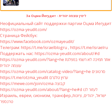
За Оцма Йегудит - לימין עוצמה יהודית
Неофициальный сайт поддержки партии Оцма Иегудит
https://ozma-yeudit.com/
Страница Фейсбук:
https://www.facebook.com/ozmayeudit/
Телеграм: https://t.me/israelblogru , https://t.me/israelru
Поддержать нас: https://ozma-yeudit.com/about/#d
https://ozma-yeudit.com/?lang=he אתר תמיכה לא רשמי במפלגת
עוצמה יהודית
https://ozma-yeudit.com/catalog-video/?lang=he סרטונים
https://t.me/otzma_yeudit ערוץ טלגרם
https://mewe.com/join/ozma קבוצה
https://ozma-yeudit.com/about/?lang=he#d לעזור לנו
Израиль, евреи, сионизм, трансфер.ישראל, יהודים, ציונות,
טרנספר