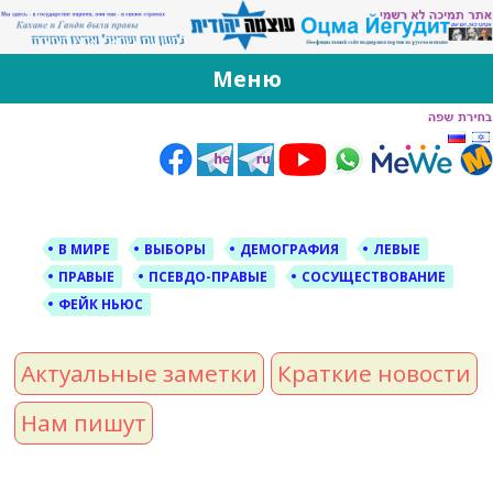
За Оцма Йегудит
עוצמה יהודית ברוסית ובעברית
Меню
Skip
to
content
В МИРЕ
ВЫБОРЫ
ДЕМОГРАФИЯ
ЛЕВЫЕ
ПРАВЫЕ
ПСЕВДО-ПРАВЫЕ
СОСУЩЕСТВОВАНИЕ
ФЕЙК НЬЮС
Актуальные заметки
Краткие новости
Нам пишут