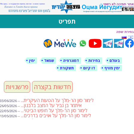
לימין עוצמה יהודית
אתר תמיכה ברוסית ובעברית
תפריט
דילוג
לתוכן
בעולם
בחירות
דמוגרפיה
שמאל
ימין
ימין מזויף
דו קיום
תשקורת
חדשות בקצרה
פרשנויות
לימור סון הר-מלך על הטעות העיקרית...
-- 03/06/2026
איתמר בן גביר על המצב בלבנון...
-- 26/05/2026
לימור סון הר-מלך על חופש הביטוי...
-- 22/05/2026
לימור סון הר-מלך על אויבים בדרכים...
-- 13/05/2026
שבועת אמונים לדעאש
-- 01/05/2026
מיכאל בן ארי על פרשת הת...
-- 01/05/2026
מיכאל בן ארי על פרשות שבוע ...
-- 24/04/2026