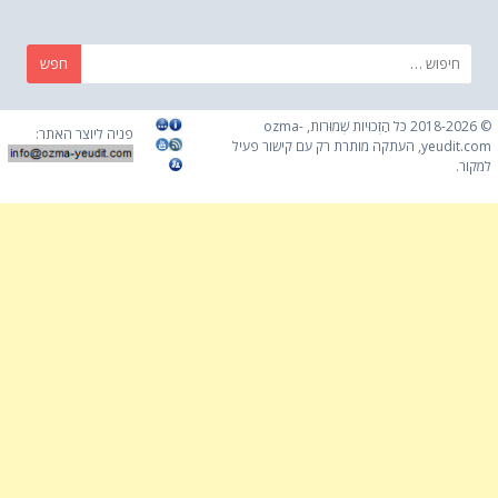
חפש:
© 2018-2026 כֹּל הַזְכוּיוֹת שְׁמוּרוֹת, ozma-
פניה ליוצר האתר:
yeudit.com, העתקה מותרת רק עם קישור פעיל
למקור.