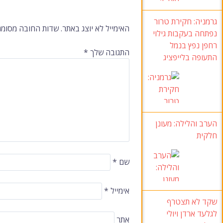
גרמניה:
חקירת טרור
ברשומות
האימייל לא יוצג באתר.
שדות החובה מסומנ
נפתחה בעקבות גילוי
רחפן נפץ בנמל
התגובה שלך
*
התעופה בלייפציג
הערב והלילה: מעונן
חלקית
שם
*
אימייל
*
שקד לא תצטרף
לגלעד ארדן ויולי
אתר