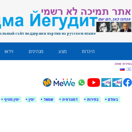
לימין עוצמה י
אתר תמיכה ברוסית ובעברית
ילוג
היכרות
מצע
מנהיגים
וידאו
תוכן
בעולם
בחירות
דמוגרפיה
שמאל
ימין
ימין מזויף