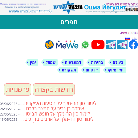
לימין עוצמה יהודית
אתר תמיכה ברוסית ובעברית
תפריט
דילוג
לתוכן
בעולם
בחירות
דמוגרפיה
שמאל
ימין
ימין מזויף
דו קיום
תשקורת
חדשות בקצרה
פרשנויות
לימור סון הר-מלך על הטעות העיקרית...
-- 03/06/2026
איתמר בן גביר על המצב בלבנון...
-- 26/05/2026
לימור סון הר-מלך על חופש הביטוי...
-- 22/05/2026
לימור סון הר-מלך על אויבים בדרכים...
-- 13/05/2026
שבועת אמונים לדעאש
-- 01/05/2026
מיכאל בן ארי על פרשת הת...
-- 01/05/2026
מיכאל בן ארי על פרשות שבוע ...
-- 24/04/2026