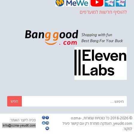
להוסיף חדשות למועדפים
חפש:
© 2018-2026 כֹּל הַזְכוּיוֹת שְׁמוּרוֹת, ozma-
פניה ליוצר האתר:
yeudit.com, העתקה מותרת רק עם קישור פעיל
למקור.