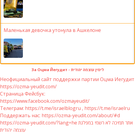
Маленькая девочка утонула в Ашкелоне
За Оцма Йегудит - לימין עוצמה יהודית
Неофициальный сайт поддержки партии Оцма Иегудит
https://ozma-yeudit.com/
Страница Фейсбук:
https://www.facebook.com/ozmayeudit/
Телеграм: https://t.me/israelblogru , https://t.me/israelru
Поддержать нас: https://ozma-yeudit.com/about/#d
https://ozma-yeudit.com/?lang=he אתר תמיכה לא רשמי במפלגת
עוצמה יהודית