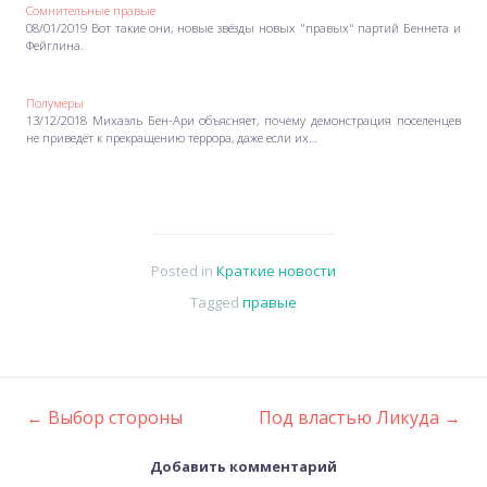
Сомнительные правые
08/01/2019 Вот такие они, новые звёзды новых "правых" партий Беннета и
Фейглина.
Полумеры
13/12/2018 Михаэль Бен-Ари объясняет, почему демонстрация поселенцев
не приведёт к прекращению террора, даже если их…
Posted in
Краткие новости
Tagged
правые
←
Выбор стороны
Под властью Ликуда
→
Post
Добавить комментарий