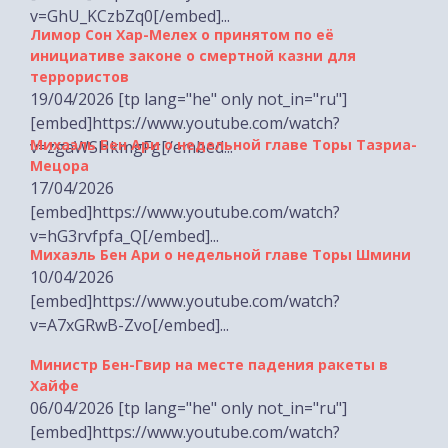
Лимор Сон Хар-Мелех о принятом по её
инициативе законе о смертной казни для
террористов
19/04/2026 [tp lang="he" only not_in="ru"]
[embed]https://www.youtube.com/watch?
Михаэль Бен Ари о недельной главе Торы Тазриа-
v=zgaWSHkmgFg[/embed...
Мецора
17/04/2026
[embed]https://www.youtube.com/watch?
v=hG3rvfpfa_Q[/embed]...
Михаэль Бен Ари о недельной главе Торы Шмини
10/04/2026
[embed]https://www.youtube.com/watch?
v=A7xGRwB-Zvo[/embed]...
Министр Бен-Гвир на месте падения ракеты в
Хайфе
06/04/2026 [tp lang="he" only not_in="ru"]
[embed]https://www.youtube.com/watch?
v=esEPvV2cZGw[/embed...
Закон о смертной казни для террористов