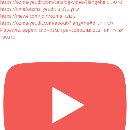
https://ozma-yeudit.com/catalog-video/?lang=he סרטונים
https://t.me/otzma_yeudit ערוץ טלגרם
https://mewe.com/join/ozma קבוצה
https://ozma-yeudit.com/about/?lang=he#d לעזור לנו
Израиль, евреи, сионизм, трансфер.ישראל, יהודים, ציונות,
טרנספר