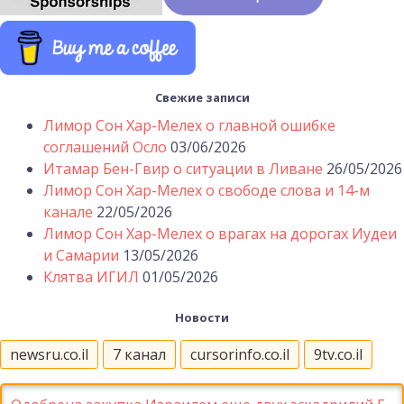
Свежие записи
Лимор Сон Хар-Мелех о главной ошибке
соглашений Осло
03/06/2026
Итамар Бен-Гвир о ситуации в Ливане
26/05/2026
Лимор Сон Хар-Мелех о свободе слова и 14-м
канале
22/05/2026
Лимор Сон Хар-Мелех о врагах на дорогах Иудеи
и Самарии
13/05/2026
Клятва ИГИЛ
01/05/2026
Новости
newsru.co.il
7 канал
cursorinfo.co.il
9tv.co.il