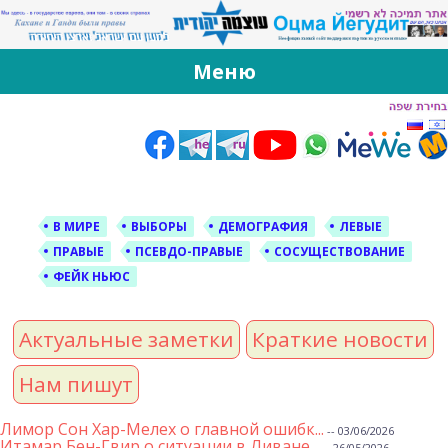
За Оцма Йегудит
עוצמה יהודית ברוסית ובעברית
Меню
Skip
to
content
В МИРЕ
ВЫБОРЫ
ДЕМОГРАФИЯ
ЛЕВЫЕ
ПРАВЫЕ
ПСЕВДО-ПРАВЫЕ
СОСУЩЕСТВОВАНИЕ
ФЕЙК НЬЮС
Актуальные заметки
Краткие новости
Нам пишут
Лимор Сон Хар-Мелех о главной ошибк...
-- 03/06/2026
Итамар Бен-Гвир о ситуации в Ливане...
-- 26/05/2026