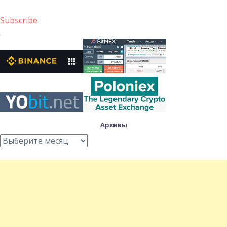
Subscribe
Архивы
Архивы