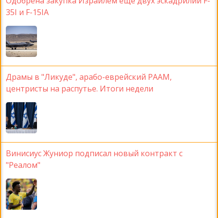
Одобрена закупка Израилем еще двух эскадрилий F-
35I и F-15IA
Драмы в "Ликуде", арабо-еврейский РААМ,
центристы на распутье. Итоги недели
Винисиус Жуниор подписал новый контракт с
"Реалом"