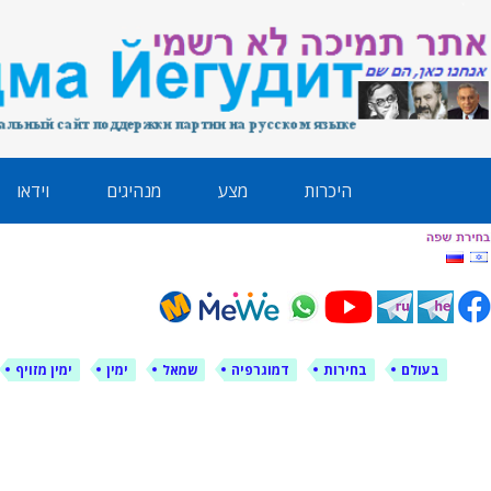
לימין עוצמה י
אתר תמיכה ברוסית ובעברית
ילוג
היכרות
מצע
מנהיגים
וידאו
תוכן
בעולם
בחירות
דמוגרפיה
שמאל
ימין
ימין מזויף