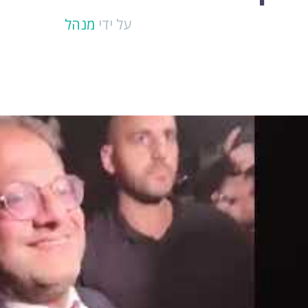
על ידי
מנהל