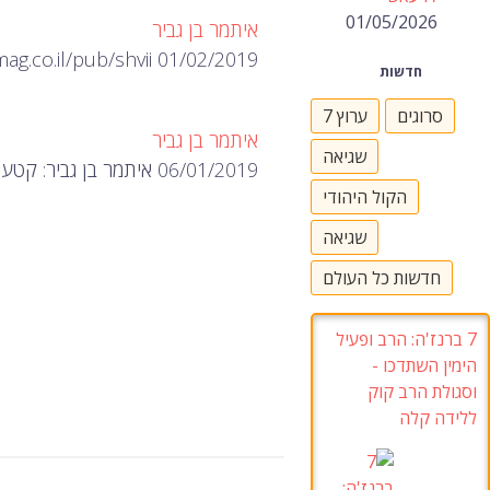
01/05/2026
איתמר בן גביר
01/02/2019 https://www.dmag.co.il/pub/shvii/
חדשות
סרוגים
ערוץ 7
איתמר בן גביר
שגיאה
06/01/2019 איתמר בן גביר: קטעים מן הנאום אתמול בישיבת מפלגה וראיון קצר על מיזוג אפשרי.
הקול היהודי
שגיאה
חדשות כל העולם
7
ברנז'ה
:
הרב ופעיל
הימין השתדכו
-
וסגולת הרב קוק
ללידה קלה