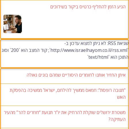
הגיע הזמן להחליף כרטיס ביקור בשידוכים
שגיאת RSS: לא ניתן למצוא עדכון ב-
`http://www.israelhayom.co.il/rss.xml`; קוד המצב הוא `200` וסוג
התוכן הוא `text/html`
איתן החזיר אותנו לחומרים היסודיים שמהם בונים גאולה
"תגובה רופסת": חמאס ממשיך להילחם, ישראל ממשיכה בהפסקת
האש
משטרת ירושלים שוקלת להרחיק את יו”ר תנועת “חוזרים להר” מהעיר
העתיקה?