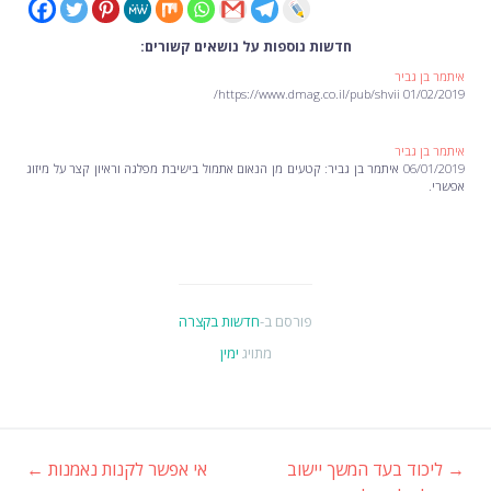
חדשות נוספות על נושאים קשורים:
איתמר בן גביר
01/02/2019 https://www.dmag.co.il/pub/shvii/
איתמר בן גביר
06/01/2019 איתמר בן גביר: קטעים מן הנאום אתמול בישיבת מפלגה וראיון קצר על מיזוג
אפשרי.
פורסם ב-
חדשות בקצרה
מתויג
ימין
→
ליכוד בעד המשך יישוב
אי אפשר לקנות נאמנות
←
ניווט