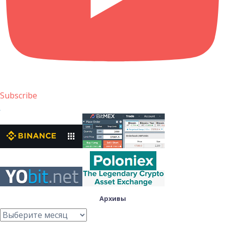
Subscribe
Архивы
Архивы