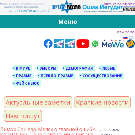
За Оцма Йегудит
עוצמה יהודית ברוסית ובעברית
Меню
Skip
to
content
В МИРЕ
ВЫБОРЫ
ДЕМОГРАФИЯ
ЛЕВЫЕ
ПРАВЫЕ
ПСЕВДО-ПРАВЫЕ
СОСУЩЕСТВОВАНИЕ
ФЕЙК НЬЮС
Актуальные заметки
Краткие новости
Нам пишут
Лимор Сон Хар-Мелех о главной ошибк...
-- 03/06/2026
Итамар Бен-Гвир о ситуации в Ливане...
-- 26/05/2026