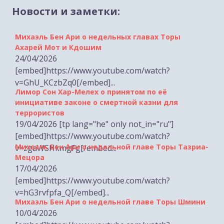
Новости и заметки:
Михаэль Бен Ари о недельных главах Торы
Ахарей Мот и Кдошим
24/04/2026
[embed]https://www.youtube.com/watch?
v=GhU_KCzbZq0[/embed]...
Лимор Сон Хар-Мелех о принятом по её
инициативе законе о смертной казни для
террористов
19/04/2026 [tp lang="he" only not_in="ru"]
[embed]https://www.youtube.com/watch?
Михаэль Бен Ари о недельной главе Торы Тазриа-
v=zgaWSHkmgFg[/embed...
Мецора
17/04/2026
[embed]https://www.youtube.com/watch?
v=hG3rvfpfa_Q[/embed]...
Михаэль Бен Ари о недельной главе Торы Шмини
10/04/2026
[embed]https://www.youtube.com/watch?
v=A7xGRwB-Zvo[/embed]...