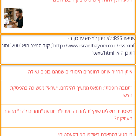
שגיאת RSS: לא ניתן למצוא עדכון ב-
`http://www.israelhayom.co.il/rss.xml`; קוד המצב הוא `200` וסוג
התוכן הוא `text/html`
איתן החזיר אותנו לחומרים היסודיים שמהם בונים גאולה
"תגובה רופסת": חמאס ממשיך להילחם, ישראל ממשיכה בהפסקת
האש
משטרת ירושלים שוקלת להרחיק את יו”ר תנועת “חוזרים להר” מהעיר
העתיקה?
מי הגיע להתארח באולפן הפודקאסטים?