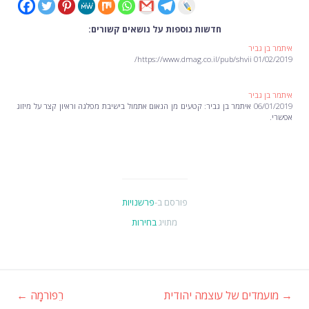
חדשות נוספות על נושאים קשורים:
איתמר בן גביר
01/02/2019 https://www.dmag.co.il/pub/shvii/
איתמר בן גביר
06/01/2019 איתמר בן גביר: קטעים מן הנאום אתמול בישיבת מפלגה וראיון קצר על מיזוג
אפשרי.
פורסם ב-
פרשנויות
מתויג
בחירות
→
מועמדים של עוצמה יהודית
רֵפוֹרמָה
←
ניווט