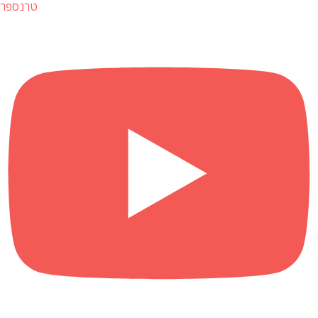
טרנספר