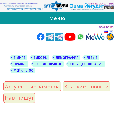
За Оцма Йегудит
עוצמה יהודית ברוסית ובעברית
Меню
Skip
to
content
В МИРЕ
ВЫБОРЫ
ДЕМОГРАФИЯ
ЛЕВЫЕ
ПРАВЫЕ
ПСЕВДО-ПРАВЫЕ
СОСУЩЕСТВОВАНИЕ
ФЕЙК НЬЮС
Актуальные заметки
Краткие новости
Нам пишут