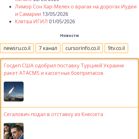
Лимор Сон Хар-Мелех о врагах на дорогах Иудеи
и Самарии
13/05/2026
Клятва ИГИЛ
01/05/2026
Новости
newsru.co.il
7 канал
cursorinfo.co.il
9tv.co.il
Госдеп США одобрил поставку Турцией Украине
ракет ATACMS и кассетных боеприпасов
Сегалович подал в отставку из Кнессета