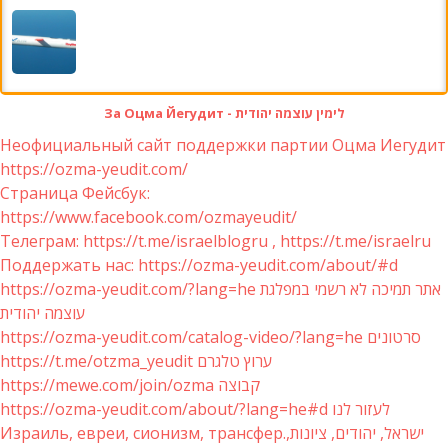
За Оцма Йегудит - לימין עוצמה יהודית
Неофициальный сайт поддержки партии Оцма Иегудит
https://ozma-yeudit.com/
Страница Фейсбук:
https://www.facebook.com/ozmayeudit/
Телеграм: https://t.me/israelblogru , https://t.me/israelru
Поддержать нас: https://ozma-yeudit.com/about/#d
https://ozma-yeudit.com/?lang=he אתר תמיכה לא רשמי במפלגת
עוצמה יהודית
https://ozma-yeudit.com/catalog-video/?lang=he סרטונים
https://t.me/otzma_yeudit ערוץ טלגרם
https://mewe.com/join/ozma קבוצה
https://ozma-yeudit.com/about/?lang=he#d לעזור לנו
Израиль, евреи, сионизм, трансфер.ישראל, יהודים, ציונות,