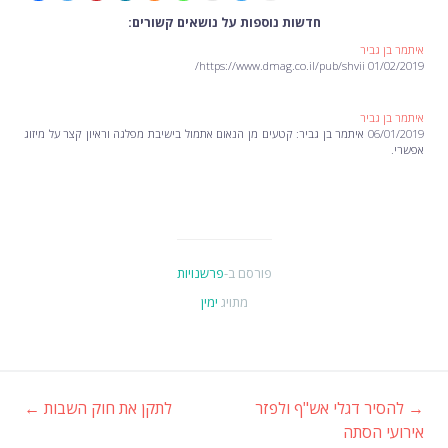
חדשות נוספות על נושאים קשורים:
איתמר בן גביר
01/02/2019 https://www.dmag.co.il/pub/shvii/
איתמר בן גביר
06/01/2019 איתמר בן גביר: קטעים מן הנאום אתמול בישיבת מפלגה וראיון קצר על מיזוג
אפשרי.
פורסם ב-
פרשנויות
מתויג
ימין
→
להסיר דגלי אש"ף ולפזר
לתקן את חוק השבות
←
ניווט
אירועי הסתה