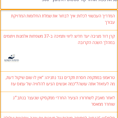
המדריך העכשווי לכלות: איך לבחור את שמלת החלומות המדויקת
עבורך
קרן דוד מציבה יעד חדש: ליווי ותמיכה ב-37 משפחות אלמנות ויתומים
במהלך השנה הקרובה
טראמפ במתקפה חסרת תקדים נגד נתניהו: “אין לו שום שיקול דעת,
מה לעזאזל אתה עושה?“כמה אנשים הגיעו להלוויה של עמוס עוז
לאחר מאבק לשחרורו: הצעיר החרדי ממקסיקו שנעצר בנתב״ג
שוחרר ממאסר
חלמי”ש: “הנחיה לפתיחה מיידית של מעונות יום אינה אחראית ועלולה