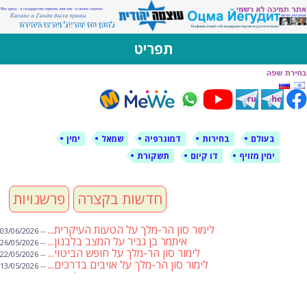
לימין עוצמה יהודית
אתר תמיכה ברוסית ובעברית
תפריט
דילוג
לתוכן
בעולם
בחירות
דמוגרפיה
שמאל
ימין
ימין מזויף
דו קיום
תשקורת
חדשות בקצרה
פרשנויות
לימור סון הר-מלך על הטעות העיקרית...
-- 03/06/2026
איתמר בן גביר על המצב בלבנון...
-- 26/05/2026
לימור סון הר-מלך על חופש הביטוי...
-- 22/05/2026
לימור סון הר-מלך על אויבים בדרכים...
-- 13/05/2026
שבועת אמונים לדעאש
-- 01/05/2026
מיכאל בן ארי על פרשת הת...
-- 01/05/2026
מיכאל בן ארי על פרשות שבוע ...
-- 24/04/2026