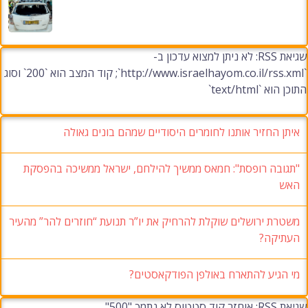
שגיאת RSS: לא ניתן למצוא עדכון ב-
`http://www.israelhayom.co.il/rss.xml`; קוד המצב הוא `200` וסוג
התוכן הוא `text/html`
איתן החזיר אותנו לחומרים היסודיים שמהם בונים גאולה
"תגובה רופסת": חמאס ממשיך להילחם, ישראל ממשיכה בהפסקת
האש
משטרת ירושלים שוקלת להרחיק את יו”ר תנועת “חוזרים להר” מהעיר
העתיקה?
מי הגיע להתארח באולפן הפודקאסטים?
שגיאת RSS: אוחזר קוד סטטוס לא נתמך "500"