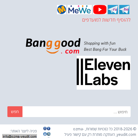
להוסיף חדשות למועדפים
חפש:
© 2018-2026 כֹּל הַזְכוּיוֹת שְׁמוּרוֹת, ozma-
פניה ליוצר האתר:
yeudit.com, העתקה מותרת רק עם קישור פעיל