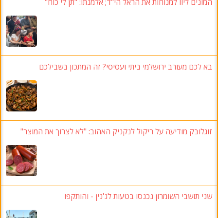
המונים ליוו למנוחות את הראל הי"ד; אלמנתו: "תן לי כוח"
בא לכם מעורב ירושלמי ביתי ועסיסי? זה המתכון בשבילכם
זוגלובק מודיעה על ריקול לנקניק האהוב: "לא לצרוך את המוצר"
שני תושבי השומרון נכנסו בטעות לג'נין - והותקפו