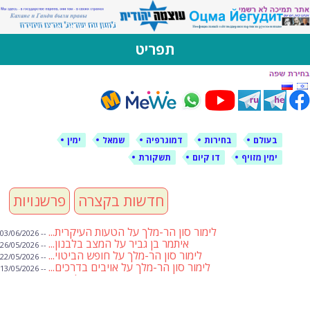
לימין עוצמה יהודית
אתר תמיכה ברוסית ובעברית
תפריט
דילוג
לתוכן
בעולם
בחירות
דמוגרפיה
שמאל
ימין
ימין מזויף
דו קיום
תשקורת
חדשות בקצרה
פרשנויות
לימור סון הר-מלך על הטעות העיקרית...
-- 03/06/2026
איתמר בן גביר על המצב בלבנון...
-- 26/05/2026
לימור סון הר-מלך על חופש הביטוי...
-- 22/05/2026
לימור סון הר-מלך על אויבים בדרכים...
-- 13/05/2026
שבועת אמונים לדעאש
-- 01/05/2026
מיכאל בן ארי על פרשת הת...
-- 01/05/2026
מיכאל בן ארי על פרשות שבוע ...
-- 24/04/2026