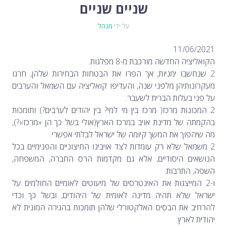
לימור סון הר-מלך על חוק...
שניים שניים
-- 19/04/2026
מיכאל בן ארי על פרשת הת...
-- 17/04/2026
מיכאל בן ארי על פרשת הת...
-- 10/04/2026
על ידי
מנהל
השר בן גביר במקום נפילת הטיל....
-- 06/04/2026
חוק עונש מוות למחבלים...
-- 29/03/2026
מיכאל בן ארי על פרשת השבוע ת...
-- 27/03/2026
11/06/2021
מיכאל בן ארי על פרשת השבוע ת...
-- 20/03/2026
הקואליציה החדשה מורכבת מ-8 מפלגות.
מיכאל בן ארי על פרשת השבוע ...
-- 13/03/2026
הונאה עצמית דמוגרפית...
2 שנחשבו ימניות, אך הפרו את הבטחות הבחירות שלהן, חרגו
-- 13/03/2026
איראן והערבים
-- 09/03/2026
מעקרונותיהן מלפני שנה, והעדיפו קואליציה עם השמאל והערבים
מיכאל בן ארי על פרשת השבוע ת...
-- 06/03/2026
על פני בעלות הברית לשעבר.
מיכאל בן ארי על דילמת המנהיגות....
-- 27/02/2026
מיכאל בן ארי על פרשת הת...
-- 27/02/2026
2 המכונות מרכז( מרכז בין מי למי? בין יהודים לערבים?) ותומכות
מיכאל בן ארי על פרשת הת...
-- 20/02/2026
בהקמתה של מדינת אויב במרכז הארץ(אולי בשל כך הן «מרכז»?),
מיכאל בן ארי על פרשת הת...
-- 13/02/2026
מיכאל בן ארי על פרשת השבוע ת...
מה שיהפוך את המשך קיומה של ישראל לבלתי אפשרי.
-- 06/02/2026
חלקם של היהודים הולך ופוחת....
-- 03/02/2026
2 משמאל שלא רק עומדות לצד אויבינו החיצוניים והפנימיים בכל
מיכאל בן ארי על פרשת השבוע ת...
-- 30/01/2026
הנושאים היסודיים, אלא גם מקדמות הרס החברה, המשפחה,
השפה, התרבות.
ו-2 המייצגות את האינטרסים של מיעוטים לאומיים החולמים על
ישראל שלא תהיה מדינה לאומית של היהודים, ובשל כך וכדי
להרחיב את הבסיס האלקטורלי שלהן תומכות בהגירה המונית לא
יהודית לארץ.