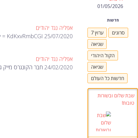
01/05/2026
חדשות
אפליה נגד יהודים
סרוגים
ערוץ 7
25/07/2020 https://www.youtube.com/watch?v = KdKxvRmbCGI
שגיאה
הקול היהודי
אפליה נגד יהודים
שגיאה
24/02/2020 חבר הקונגרס מייק ג'ונסון על אפליה נגד יהודים בהר הבית. https://www.makorrishon.co.il/news/206153/
חדשות כל העולם
שבת שלום ובשורות
טובות!