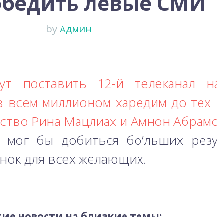
обедить левые СМИ
by
Админ
ут поставить 12-й телеканал н
 всем миллионом харедим до тех п
ьство Рина Мацлиах и Амнон Абрам
 мог бы добиться бо’льших резул
нок для всех желающих.
ие новости на близкие темы: