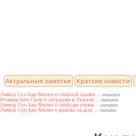
Актуальные заметки
Краткие новости
Лимор Сон Хар-Мелех о главной ошибк...
-- 03/06/2026
Итамар Бен-Гвир о ситуации в Ливане...
-- 26/05/2026
Лимор Сон Хар-Мелех о свободе слова...
-- 22/05/2026
Лимор Сон Хар-Мелех о врагах на дор...
-- 13/05/2026
Клятва ИГИЛ
-- 01/05/2026
Михаэль Бен Ари о недельной главе Т...
-- 01/05/2026
Михаэль Бен Ари о недельных главах ...
-- 24/04/2026
Лимор Сон Хар-Мелех о принятом по е...
-- 19/04/2026
Михаэль Бен Ари о недельной главе Т...