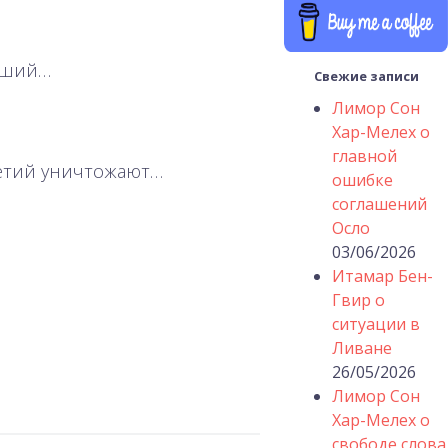
ёдший…
Свежие записи
Лимор Сон
Хар-Мелех о
главной
летий уничтожают…
ошибке
соглашений
Осло
03/06/2026
Итамар Бен-
Гвир о
ситуации в
Ливане
26/05/2026
Лимор Сон
Хар-Мелех о
свободе слова