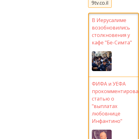
9tv.co.il
В Иерусалиме
возобновились
столкновения у
кафе "Бе-Симта"
ФИФА и УЕФА
прокомментирова
статью о
"выплатах
любовнице
Инфантино"