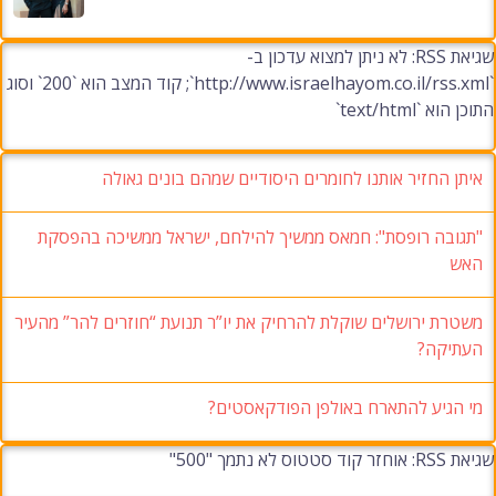
שגיאת RSS: לא ניתן למצוא עדכון ב-
`http://www.israelhayom.co.il/rss.xml`; קוד המצב הוא `200` וסוג
התוכן הוא `text/html`
איתן החזיר אותנו לחומרים היסודיים שמהם בונים גאולה
"תגובה רופסת": חמאס ממשיך להילחם, ישראל ממשיכה בהפסקת
האש
משטרת ירושלים שוקלת להרחיק את יו”ר תנועת “חוזרים להר” מהעיר
העתיקה?
מי הגיע להתארח באולפן הפודקאסטים?
שגיאת RSS: אוחזר קוד סטטוס לא נתמך "500"