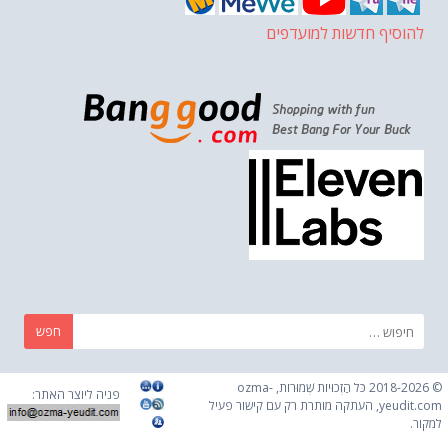
להוסיף חדשות למועדפים
חפש:
© 2018-2026 כֹּל הַזְכוּיוֹת שְׁמוּרוֹת, ozma-
פניה ליוצר האתר:
yeudit.com, העתקה מותרת רק עם קישור פעיל
למקור.