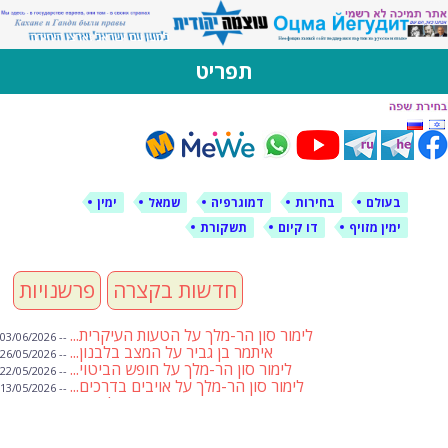
לימין עוצמה יהודית
אתר תמיכה ברוסית ובעברית
תפריט
דילוג
לתוכן
בעולם
בחירות
דמוגרפיה
שמאל
ימין
ימין מזויף
דו קיום
תשקורת
חדשות בקצרה
פרשנויות
לימור סון הר-מלך על הטעות העיקרית...
-- 03/06/2026
איתמר בן גביר על המצב בלבנון...
-- 26/05/2026
לימור סון הר-מלך על חופש הביטוי...
-- 22/05/2026
לימור סון הר-מלך על אויבים בדרכים...
-- 13/05/2026
שבועת אמונים לדעאש
-- 01/05/2026
מיכאל בן ארי על פרשת הת...
-- 01/05/2026
מיכאל בן ארי על פרשות שבוע ...
-- 24/04/2026