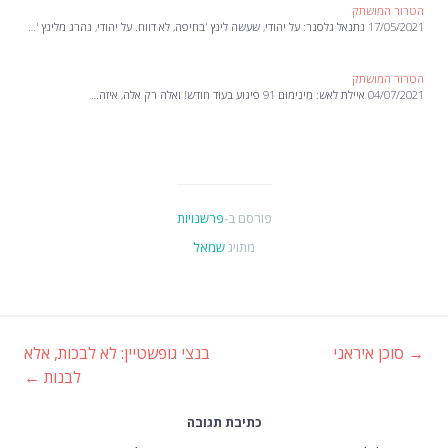
הטרור המושתק
17/05/2021 נתנאל גלסנר: על יהודי, שעשה לינץ 'בחיפה, לא דווח. על יהודי, נהרג מלינץ '…
הטרור המושתק
04/07/2021 איילת לאש: מִינִימוּם 91 פיגוע בעוד חודש! ואלה רק אלה, איזה…
פורסם ב-
פרשנויות
מתויג
שמאל
→
סוכן איראני
בנצי גופשטיין: לא לבכות, אלא
ניווט
לבנות
←
ברשומות
כתיבת תגובה