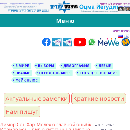
За Оцма Йегудит
עוצמה יהודית ברוסית ובעברית
Меню
Skip
to
content
В МИРЕ
ВЫБОРЫ
ДЕМОГРАФИЯ
ЛЕВЫЕ
ПРАВЫЕ
ПСЕВДО-ПРАВЫЕ
СОСУЩЕСТВОВАНИЕ
ФЕЙК НЬЮС
Актуальные заметки
Краткие новости
Нам пишут
Лимор Сон Хар-Мелех о главной ошибк...
-- 03/06/2026
Итамар Бен-Гвир о ситуации в Ливане...
-- 26/05/2026