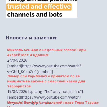
Новости и заметки:
Михаэль Бен Ари о недельных главах Торы
Ахарей Мот и Кдошим
24/04/2026
[embed]https://www.youtube.com/watch?
v=GhU_KCzbZq0[/embed]...
Лимор Сон Хар-Мелех о принятом по её
инициативе законе о смертной казни для
террористов
19/04/2026 [tp lang="he" only not_in="ru"]
[embed]https://www.youtube.com/watch?
Михаэль Бен Ари о недельной главе Торы Тазриа-
v=zgaWSHkmgFg[/embed...
Мецора
17/04/2026
[embed]https://www.youtube.com/watch?