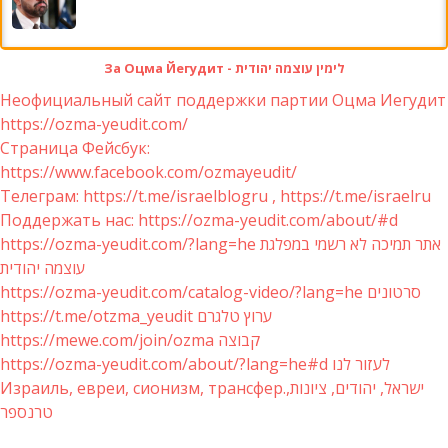
За Оцма Йегудит - לימין עוצמה יהודית
Неофициальный сайт поддержки партии Оцма Иегудит
https://ozma-yeudit.com/
Страница Фейсбук:
https://www.facebook.com/ozmayeudit/
Телеграм: https://t.me/israelblogru , https://t.me/israelru
Поддержать нас: https://ozma-yeudit.com/about/#d
https://ozma-yeudit.com/?lang=he אתר תמיכה לא רשמי במפלגת
עוצמה יהודית
https://ozma-yeudit.com/catalog-video/?lang=he סרטונים
https://t.me/otzma_yeudit ערוץ טלגרם
https://mewe.com/join/ozma קבוצה
https://ozma-yeudit.com/about/?lang=he#d לעזור לנו
Израиль, евреи, сионизм, трансфер.ישראל, יהודים, ציונות,
טרנספר