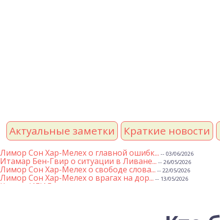
Актуальные заметки
Краткие новости
Лимор Сон Хар-Мелех о главной ошибк...
-- 03/06/2026
Итамар Бен-Гвир о ситуации в Ливане...
-- 26/05/2026
Лимор Сон Хар-Мелех о свободе слова...
-- 22/05/2026
Лимор Сон Хар-Мелех о врагах на дор...
-- 13/05/2026
Клятва ИГИЛ
-- 01/05/2026
Михаэль Бен Ари о недельной главе Т...
-- 01/05/2026
Михаэль Бен Ари о недельных главах ...
-- 24/04/2026
Лимор Сон Хар-Мелех о принятом по е...
-- 19/04/2026
Михаэль Бен Ари о недельной главе Т...