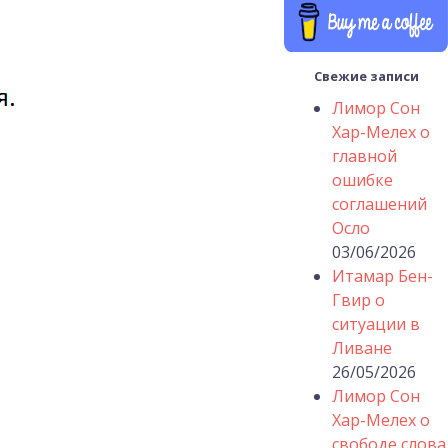
Свежие записи
Лимор Сон
Хар-Мелех о
главной
ошибке
соглашений
Осло
03/06/2026
Итамар Бен-
Гвир о
ситуации в
Ливане
26/05/2026
Лимор Сон
Хар-Мелех о
свободе слова