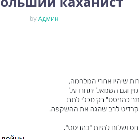
больший каханист
by
Админ