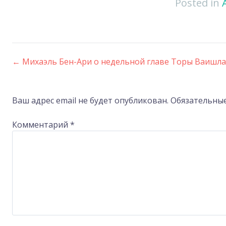
Posted in
←
Михаэль Бен-Ари о недельной главе Торы Ваишла
Post
navigation
Ваш адрес email не будет опубликован.
Обязательны
Комментарий
*