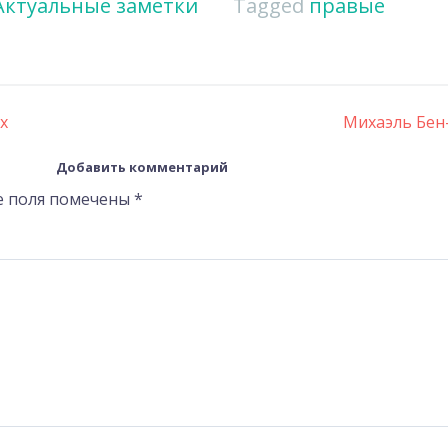
Актуальные заметки
Tagged
правые
х
Михаэль Бен-
Добавить комментарий
е поля помечены
*