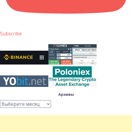
Subscribe
Архивы
Архивы