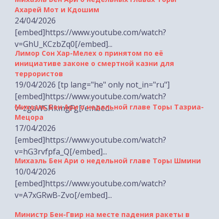
Ахарей Мот и Кдошим
24/04/2026
[embed]https://www.youtube.com/watch?
v=GhU_KCzbZq0[/embed]...
Лимор Сон Хар-Мелех о принятом по её
инициативе законе о смертной казни для
террористов
19/04/2026 [tp lang="he" only not_in="ru"]
[embed]https://www.youtube.com/watch?
Михаэль Бен Ари о недельной главе Торы Тазриа-
v=zgaWSHkmgFg[/embed...
Мецора
17/04/2026
[embed]https://www.youtube.com/watch?
v=hG3rvfpfa_Q[/embed]...
Михаэль Бен Ари о недельной главе Торы Шмини
10/04/2026
[embed]https://www.youtube.com/watch?
v=A7xGRwB-Zvo[/embed]...
Министр Бен-Гвир на месте падения ракеты в
Хайфе