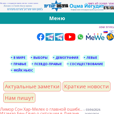
За Оцма Йегудит
עוצמה יהודית ברוסית ובעברית
Меню
Skip
to
content
В МИРЕ
ВЫБОРЫ
ДЕМОГРАФИЯ
ЛЕВЫЕ
ПРАВЫЕ
ПСЕВДО-ПРАВЫЕ
СОСУЩЕСТВОВАНИЕ
ФЕЙК НЬЮС
Актуальные заметки
Краткие новости
Нам пишут
Лимор Сон Хар-Мелех о главной ошибк...
-- 03/06/2026
Итамар Бен-Гвир о ситуации в Ливане...
-- 26/05/2026