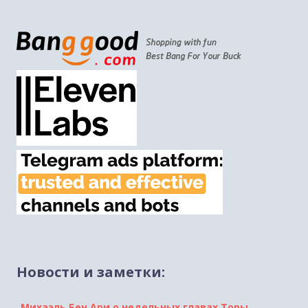
Новости и заметки:
Михаэль Бен Ари о недельных главах Торы