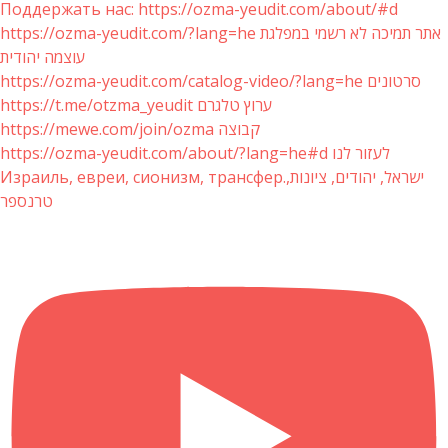
Поддержать нас: https://ozma-yeudit.com/about/#d
https://ozma-yeudit.com/?lang=he אתר תמיכה לא רשמי במפלגת
עוצמה יהודית
https://ozma-yeudit.com/catalog-video/?lang=he סרטונים
https://t.me/otzma_yeudit ערוץ טלגרם
https://mewe.com/join/ozma קבוצה
https://ozma-yeudit.com/about/?lang=he#d לעזור לנו
Израиль, евреи, сионизм, трансфер.ישראל, יהודים, ציונות,
טרנספר