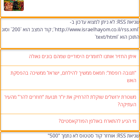
שגיאת RSS: לא ניתן למצוא עדכון ב-
`http://www.israelhayom.co.il/rss.xml`; קוד המצב הוא `200` וסוג
התוכן הוא `text/html`
איתן החזיר אותנו לחומרים היסודיים שמהם בונים גאולה
"תגובה רופסת": חמאס ממשיך להילחם, ישראל ממשיכה בהפסקת
האש
משטרת ירושלים שוקלת להרחיק את יו”ר תנועת “חוזרים להר” מהעיר
העתיקה?
מי הגיע להתארח באולפן הפודקאסטים?
שגיאת RSS: אוחזר קוד סטטוס לא נתמך "500"