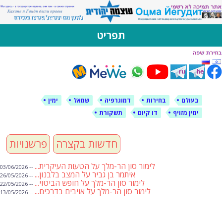
לימין עוצמה יהודית
אתר תמיכה ברוסית ובעברית
תפריט
דילוג
לתוכן
בעולם
בחירות
דמוגרפיה
שמאל
ימין
ימין מזויף
דו קיום
תשקורת
חדשות בקצרה
פרשנויות
לימור סון הר-מלך על הטעות העיקרית...
-- 03/06/2026
איתמר בן גביר על המצב בלבנון...
-- 26/05/2026
לימור סון הר-מלך על חופש הביטוי...
-- 22/05/2026
לימור סון הר-מלך על אויבים בדרכים...
-- 13/05/2026
שבועת אמונים לדעאש
-- 01/05/2026
מיכאל בן ארי על פרשת הת...
-- 01/05/2026
מיכאל בן ארי על פרשות שבוע ...
-- 24/04/2026