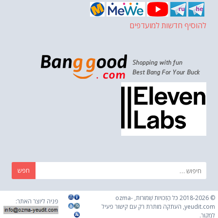
להוסיף חדשות למועדפים
חפש:
© 2018-2026 כֹּל הַזְכוּיוֹת שְׁמוּרוֹת, ozma-
פניה ליוצר האתר:
yeudit.com, העתקה מותרת רק עם קישור פעיל
למקור.