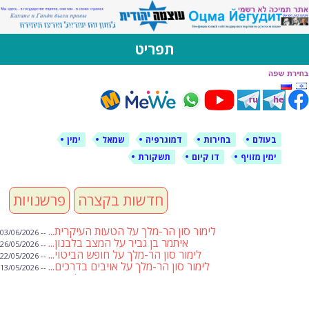
לימין עוצמה יהודית
אתר תמיכה ברוסית ובעברית
תפריט
דילוג
לתוכן
בעולם
בחירות
דמוגרפיה
שמאל
ימין
ימין מזויף
דו קיום
תשקורת
חדשות בקצרה
פרשנויות
לימור סון הר-מלך על הטעות העיקרית...
-- 03/06/2026
איתמר בן גביר על המצב בלבנון...
-- 26/05/2026
לימור סון הר-מלך על חופש הביטוי...
-- 22/05/2026
לימור סון הר-מלך על אויבים בדרכים...
-- 13/05/2026
שבועת אמונים לדעאש
-- 01/05/2026
מיכאל בן ארי על פרשת הת...
-- 01/05/2026
מיכאל בן ארי על פרשות שבוע ...
-- 24/04/2026