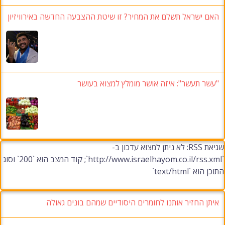
האם ישראל תשלם את המחיר? זו שיטת ההצבעה החדשה באירוויזיון
"עשר תעשר": איזה אושר מומלץ למצוא בעושר
שגיאת RSS: לא ניתן למצוא עדכון ב-
`http://www.israelhayom.co.il/rss.xml`; קוד המצב הוא `200` וסוג
התוכן הוא `text/html`
איתן החזיר אותנו לחומרים היסודיים שמהם בונים גאולה