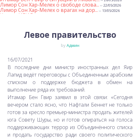
Лимор Сон Хар-Мелех о свободе слова...
-- 22/05/2026
Лимор Сон Хар-Мелех о врагах на дор...
-- 13/05/2026
Клятва ИГИЛ
-- 01/05/2026
Михаэль Бен Ари о недельной главе Т...
-- 01/05/2026
Михаэль Бен Ари о недельных главах ...
-- 24/04/2026
Лимор Сон Хар-Мелех о принятом по е...
Левое правительство
-- 19/04/2026
Михаэль Бен Ари о недельной главе Т...
-- 17/04/2026
Михаэль Бен Ари о недельной главе Т...
-- 10/04/2026
by
Админ
Министр Бен-Гвир на месте падения р...
-- 06/04/2026
Закон о смертной казни для террорис...
-- 29/03/2026
Михаэль Бен-Ари о недельной главе Т...
-- 27/03/2026
16/07/2021
Михаэль Бен-Ари о недельной главе Т...
-- 20/03/2026
В последние дни министр иностранных дел Яир
Михаэль Бен-Ари о недельных главах ...
-- 13/03/2026
Демографический самообман...
Лапид ведёт переговоры с Объединенным арабским
-- 13/03/2026
Иран и арабы
-- 09/03/2026
списком о поддержке бюджета в обмен на
Михаэль Бен-Ари о недельной главе Т...
-- 06/03/2026
выполнение ряда их требований.
Михаэль Бен-Ари ‪о дилемме руководс...
-- 27/02/2026
Михаэль Бен Ари о недельной главе Т...
-- 27/02/2026
Итамар Бен Гвир заявил в этой связи: «Сегодня
Михаэль Бен Ари о недельной главе Т...
-- 20/02/2026
вечером стало ясно, что Нафтали Беннет не только
Михаэль Бен Ари о недельной главе Т...
-- 13/02/2026
Михаэль Бен-Ари о недельной главе Т...
готов за кресло премьер-министра продать жителей
-- 06/02/2026
Доля евреев снижается...
-- 03/02/2026
юга Совету Шуры, но и готов опираться на голоса
Михаэль Бен-Ари о недельной главе Т...
-- 30/01/2026
поддерживающих террор из Объединённого списка
и продать государство ради своего политического