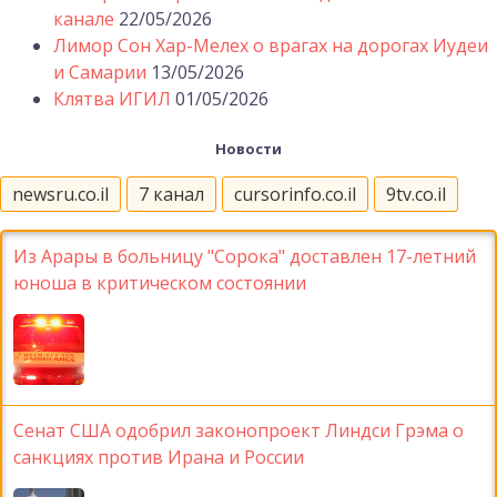
канале
22/05/2026
Лимор Сон Хар-Мелех о врагах на дорогах Иудеи
и Самарии
13/05/2026
Клятва ИГИЛ
01/05/2026
Новости
newsru.co.il
7 канал
cursorinfo.co.il
9tv.co.il
Из Арары в больницу "Сорока" доставлен 17-летний
юноша в критическом состоянии
Сенат США одобрил законопроект Линдси Грэма о
санкциях против Ирана и России