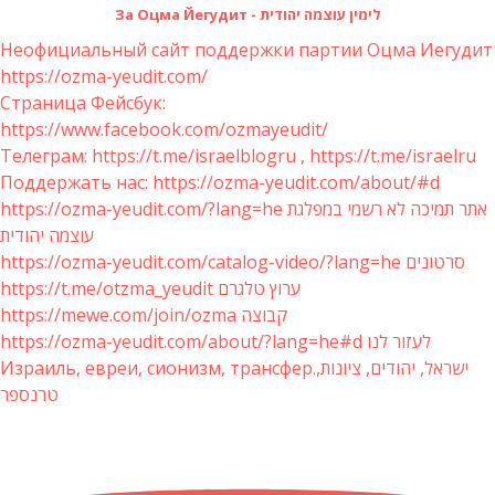
За Оцма Йегудит - לימין עוצמה יהודית
Неофициальный сайт поддержки партии Оцма Иегудит
https://ozma-yeudit.com/
Страница Фейсбук:
https://www.facebook.com/ozmayeudit/
Телеграм: https://t.me/israelblogru , https://t.me/israelru
Поддержать нас: https://ozma-yeudit.com/about/#d
https://ozma-yeudit.com/?lang=he אתר תמיכה לא רשמי במפלגת
עוצמה יהודית
https://ozma-yeudit.com/catalog-video/?lang=he סרטונים
https://t.me/otzma_yeudit ערוץ טלגרם
https://mewe.com/join/ozma קבוצה
https://ozma-yeudit.com/about/?lang=he#d לעזור לנו
Израиль, евреи, сионизм, трансфер.ישראל, יהודים, ציונות,
טרנספר