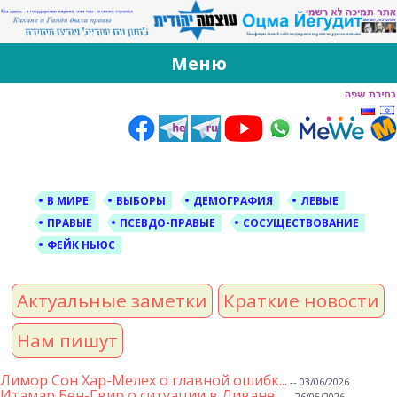
За Оцма Йегудит
עוצמה יהודית ברוסית ובעברית
Меню
Skip
to
content
В МИРЕ
ВЫБОРЫ
ДЕМОГРАФИЯ
ЛЕВЫЕ
ПРАВЫЕ
ПСЕВДО-ПРАВЫЕ
СОСУЩЕСТВОВАНИЕ
ФЕЙК НЬЮС
Актуальные заметки
Краткие новости
Нам пишут
Лимор Сон Хар-Мелех о главной ошибк...
-- 03/06/2026
Итамар Бен-Гвир о ситуации в Ливане...
-- 26/05/2026