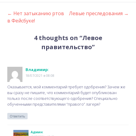
←
Нет затыканию ртов
Левые преследования
→
Post
в Фейсбуке!
navigation
4 thoughts on “
Левое
правительство
”
Владимир
:
18/07/2021 в 08:08
Оказывается, мой комментарий требует одобрения? Зачем же
вы сразу не пишите, что комментарий будет опубликован
только после соответствующего одобрения? Специально
обученными представителями “правого” лагеря?
Ответить
Админ
: