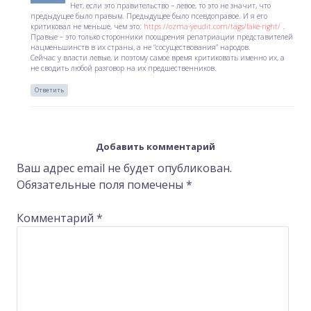
Нет, если это правительство – левое, то это не значит, что
предыдущее было правым. Предыдущее было псевдоправое. И я его
критиковал не меньше, чем это:
https://ozma-yeudit.com/tags/fake-right/
.
Правые – это только сторонники поощрения репатриации представителей
нацменьшинств в их страны, а не “сосуществования” народов.
Сейчас у власти левые, и поэтому самое время критиковать именно их, а
не сводить любой разговор на их предшественников.
Ответить
Добавить комментарий
Ваш адрес email не будет опубликован.
Обязательные поля помечены
*
Комментарий
*