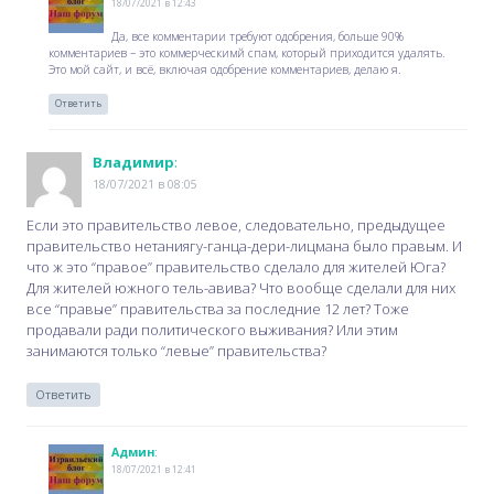
18/07/2021 в 12:43
Да, все комментарии требуют одобрения, больше 90%
комментариев – это коммерческимй спам, который приходится удалять.
Это мой сайт, и всё, включая одобрение комментариев, делаю я.
Ответить
Владимир
:
18/07/2021 в 08:05
Если это правительство левое, следовательно, предыдущее
правительство нетаниягу-ганца-дери-лицмана было правым. И
что ж это “правое” правительство сделало для жителей Юга?
Для жителей южного тель-авива? Что вообще сделали для них
все “правые” правительства за последние 12 лет? Тоже
продавали ради политического выживания? Или этим
занимаются только “левые” правительства?
Ответить
Админ
:
18/07/2021 в 12:41