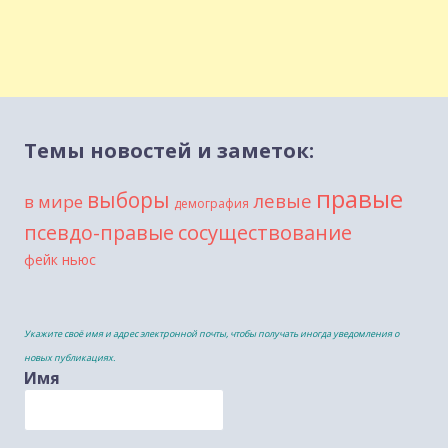
Темы новостей и заметок:
правые
выборы
левые
в мире
демография
сосуществование
псевдо-правые
фейк ньюс
Укажите своё имя и адрес электронной почты, чтобы получать иногда уведомления о
новых публикациях.
Имя