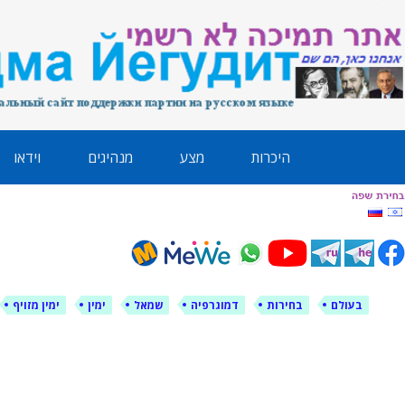
לימין עוצמה י
אתר תמיכה ברוסית ובעברית
ילוג
היכרות
מצע
מנהיגים
וידאו
תוכן
בעולם
בחירות
דמוגרפיה
שמאל
ימין
ימין מזויף