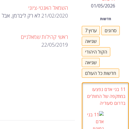
01/05/2026
השמאל האנטי-ציוני
21/02/2020 לא רק ליברמן, אבל גנץ רוצה לזכות בקולות של המיעוט( רוסים, אוקראינים ו…
חדשות
סרוגים
ערוץ 7
ראשי קהילות שמאלניים
שגיאה
22/05/2019
הקול היהודי
שגיאה
חדשות כל העולם
11
בני אדם נפצעו
במתקפה של החות'ים
בדרום סעודיה