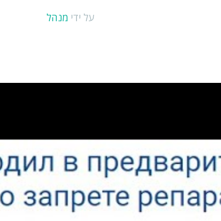
על ידי
מנהל