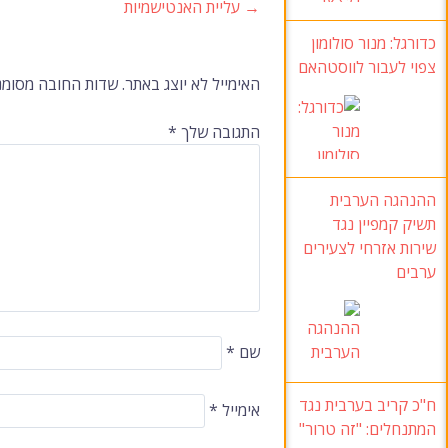
→
עליית האנטישמיות
ניווט
כדורגל:
מנור סולומון
צפוי לעבור לווסטהאם
ברשומות
האימייל לא יוצג באתר.
שדות החובה מסומנ
התגובה שלך
*
ההנהגה הערבית
תשיק קמפיין נגד
שירות אזרחי לצעירים
ערבים
שם
*
ח"כ קריב בערבית נגד
אימייל
*
המתנחלים
: "זה טרור"