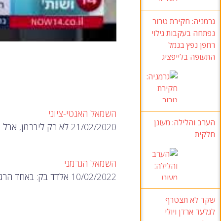
גרמניה: חקירת טרור
נפתחה בעקבות גילוי
רחפן נפץ בנמל
התעופה בלייפציג
השמאל האנטי-ציוני
הערב והלילה: מעונן
21/02/2020 לא רק ליברמן, אבל גנץ רוצה לזכות בקולות של המיעוט( רוסים, אוקראינים ו…
חלקית
השמאל הגרמני
10/02/2022 אלדד בק: באחד הרגעים הכי מתוחים באירופה מאז נפילת ברלין…
שקד לא תצטרף
לגלעד ארדן ויולי