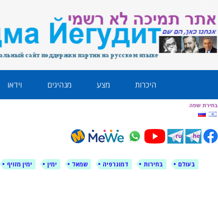
לימין עוצמה י
אתר תמיכה ברוסית ובעברית
ילוג
היכרות
מצע
מנהיגים
וידאו
תוכן
בעולם
בחירות
דמוגרפיה
שמאל
ימין
ימין מזויף