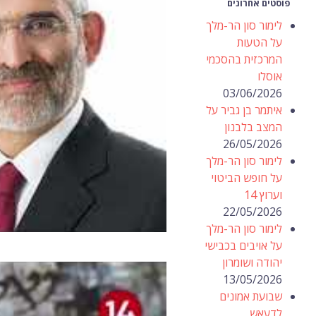
פוסטים אחרונים
לימור סון הר-מלך
על הטעות
המרכזית בהסכמי
אוסלו
03/06/2026
איתמר בן גביר על
המצב בלבנון
26/05/2026
לימור סון הר-מלך
על חופש הביטוי
וערוץ 14
22/05/2026
לימור סון הר-מלך
על אויבים בכבישי
יהודה ושומרון
13/05/2026
שבועת אמונים
לדעאש