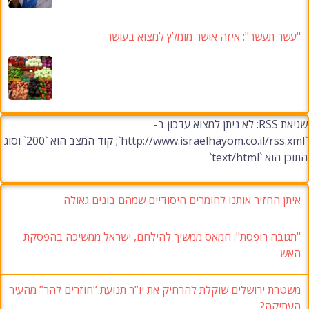
עשר תעשר": איזה אושר מומלץ למצוא בעושר
שגיאת RSS: לא ניתן למצוא עדכון ב-
`http://www.israelhayom.co.il/rss.xml`; קוד המצב הוא `200` וסוג
 הוא `text/html`
יתן החזיר אותנו לחומרים היסודיים שמהם בונים גאולה
תגובה רופסת": חמאס ממשיך להילחם, ישראל ממשיכה בהפסקת
אש
שטרת ירושלים שוקלת להרחיק את יו”ר תנועת “חוזרים להר” מהעיר
עתיקה?