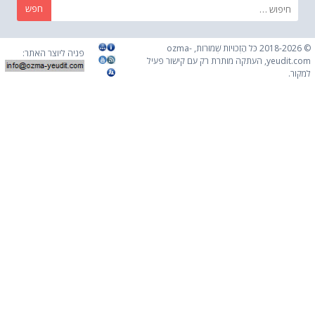
חפש:
© 2018-2026 כֹּל הַזְכוּיוֹת שְׁמוּרוֹת, ozma-
פניה ליוצר האתר:
yeudit.com, העתקה מותרת רק עם קישור פעיל
קור.