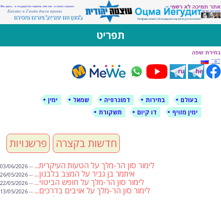
לימין עוצמה יהודית
אתר תמיכה ברוסית ובעברית
תפריט
ילוג
תוכן
בעולם
בחירות
דמוגרפיה
שמאל
ימין
ימין מזויף
דו קיום
תשקורת
חדשות בקצרה
פרשנויות
לימור סון הר-מלך על הטעות העיקרית...
-- 03/06/2026
איתמר בן גביר על המצב בלבנון...
-- 26/05/2026
לימור סון הר-מלך על חופש הביטוי...
-- 22/05/2026
לימור סון הר-מלך על אויבים בדרכים...
-- 13/05/2026
שבועת אמונים לדעאש
-- 01/05/2026
מיכאל בן ארי על פרשת הת...
-- 01/05/2026
מיכאל בן ארי על פרשות שבוע ...
-- 24/04/2026