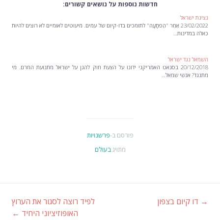
חדשות נוספות על נושאים קשורים:
נציגת ישראל
23/02/2022 אַחֵר "הַפתָעָה" לתומכים בדו-קיום של עמים. מיעוטים לאומיים לא רוצים להיות
כאלה במדינות…
השמאל נגד ישראל
20/12/2018 בסנאט האמריקני ידונו על הצעת חוק להגן על ישראל מתנועת החרם. מי
מתנגד? אנשי שמאל…
פורסם ב-
פרשנויות
מתויג
בעולם
→
דו קיום בצפון
לפיד רוצה לסגור את הערוץ
ניווט
האופוזיציוני היחיד
←