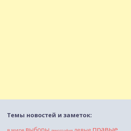
Темы новостей и заметок:
правые
выборы
левые
в мире
демография