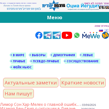
За Оцма Йегудит
עוצמה יהודית ברוסית ובעברית
Меню
Skip
to
content
В МИРЕ
ВЫБОРЫ
ДЕМОГРАФИЯ
ЛЕВЫЕ
ПРАВЫЕ
ПСЕВДО-ПРАВЫЕ
СОСУЩЕСТВОВАНИЕ
ФЕЙК НЬЮС
Актуальные заметки
Краткие новости
Нам пишут
Лимор Сон Хар-Мелех о главной ошибк...
-- 03/06/2026
Итамар Бен-Гвир о ситуации в Ливане...
-- 26/05/2026