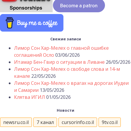
Свежие записи
Лимор Сон Хар-Мелех о главной ошибке
соглашений Осло
03/06/2026
Итамар Бен-Гвир о ситуации в Ливане
26/05/2026
Лимор Сон Хар-Мелех о свободе слова и 14-м
канале
22/05/2026
Лимор Сон Хар-Мелех о врагах на дорогах Иудеи
и Самарии
13/05/2026
Клятва ИГИЛ
01/05/2026
Новости
newsru.co.il
7 канал
cursorinfo.co.il
9tv.co.il