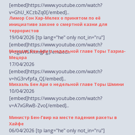
v=GhU_KCzbZq0[/embed]...
Лимор Сон Хар-Мелех о принятом по её
инициативе законе о смертной казни для
террористов
19/04/2026 [tp lang="he" only not_in="ru"]
[embed]https://www.youtube.com/watch?
Михаэль Бен Ари о недельной главе Торы Тазриа-
v=zgaWSHkmgFg[/embed...
Мецора
17/04/2026
[embed]https://www.youtube.com/watch?
v=hG3rvfpfa_Q[/embed]...
Михаэль Бен Ари о недельной главе Торы Шмини
10/04/2026
[embed]https://www.youtube.com/watch?
v=A7xGRwB-Zvo[/embed]...
Министр Бен-Гвир на месте падения ракеты в
Хайфе
06/04/2026 [tp lang="he" only not_in="ru"]
[embed]https://www.youtube.com/watch?