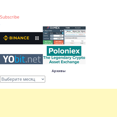
Subscribe
Архивы
Архивы