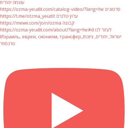
עוצמה יהודית
https://ozma-yeudit.com/catalog-video/?lang=he סרטונים
https://t.me/otzma_yeudit ערוץ טלגרם
https://mewe.com/join/ozma קבוצה
https://ozma-yeudit.com/about/?lang=he#d לעזור לנו
Израиль, евреи, сионизм, трансфер.ישראל, יהודים, ציונות,
טרנספר