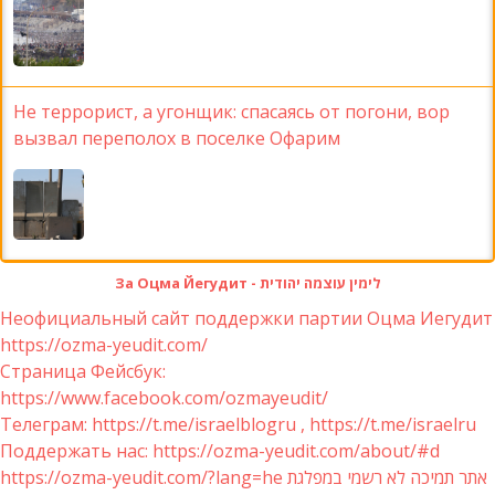
Не террорист, а угонщик: спасаясь от погони, вор
вызвал переполох в поселке Офарим
За Оцма Йегудит - לימין עוצמה יהודית
Неофициальный сайт поддержки партии Оцма Иегудит
https://ozma-yeudit.com/
Страница Фейсбук:
https://www.facebook.com/ozmayeudit/
Телеграм: https://t.me/israelblogru , https://t.me/israelru
Поддержать нас: https://ozma-yeudit.com/about/#d
https://ozma-yeudit.com/?lang=he אתר תמיכה לא רשמי במפלגת