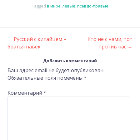
Tagged
в мире
,
левые
,
псевдо-правые
←
Русский с китайцем –
Кто не с нами, тот
Post
братья навек
против нас
→
navigation
Добавить комментарий
Ваш адрес email не будет опубликован.
Обязательные поля помечены
*
Комментарий
*