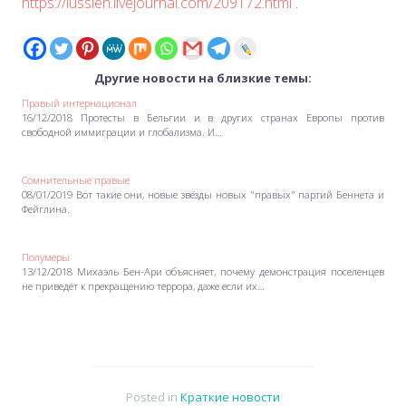
https://lussien.livejournal.com/209172.html
.
Другие новости на близкие темы:
Правый интернационал
16/12/2018 Протесты в Бельгии и в других странах Европы против
свободной иммиграции и глобализма. И…
Сомнительные правые
08/01/2019 Вот такие они, новые звёзды новых "правых" партий Беннета и
Фейглина.
Полумеры
13/12/2018 Михаэль Бен-Ари объясняет, почему демонстрация поселенцев
не приведёт к прекращению террора, даже если их…
Posted in
Краткие новости