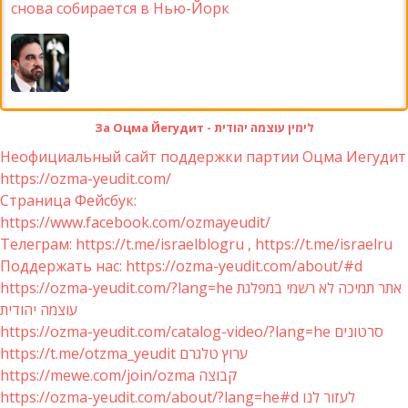
снова собирается в Нью-Йорк
За Оцма Йегудит - לימין עוצמה יהודית
Неофициальный сайт поддержки партии Оцма Иегудит
https://ozma-yeudit.com/
Страница Фейсбук:
https://www.facebook.com/ozmayeudit/
Телеграм: https://t.me/israelblogru , https://t.me/israelru
Поддержать нас: https://ozma-yeudit.com/about/#d
https://ozma-yeudit.com/?lang=he אתר תמיכה לא רשמי במפלגת
עוצמה יהודית
https://ozma-yeudit.com/catalog-video/?lang=he סרטונים
https://t.me/otzma_yeudit ערוץ טלגרם
https://mewe.com/join/ozma קבוצה
https://ozma-yeudit.com/about/?lang=he#d לעזור לנו