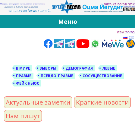
За Оцма Йегудит
עוצמה יהודית ברוסית ובעברית
Меню
Skip
to
content
В МИРЕ
ВЫБОРЫ
ДЕМОГРАФИЯ
ЛЕВЫЕ
ПРАВЫЕ
ПСЕВДО-ПРАВЫЕ
СОСУЩЕСТВОВАНИЕ
ФЕЙК НЬЮС
Актуальные заметки
Краткие новости
Нам пишут