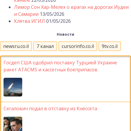
канале
22/05/2026
Лимор Сон Хар-Мелех о врагах на дорогах Иудеи
и Самарии
13/05/2026
Клятва ИГИЛ
01/05/2026
Новости
newsru.co.il
7 канал
cursorinfo.co.il
9tv.co.il
Госдеп США одобрил поставку Турцией Украине
ракет ATACMS и кассетных боеприпасов
Сегалович подал в отставку из Кнессета