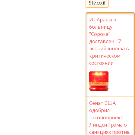
9tv.co.il
Из Арары в
больницу
"Сорока"
доставлен 17-
летний юноша в
критическом
состоянии
Сенат США
одобрил
законопроект
Линдси Грэма о
санкциях против