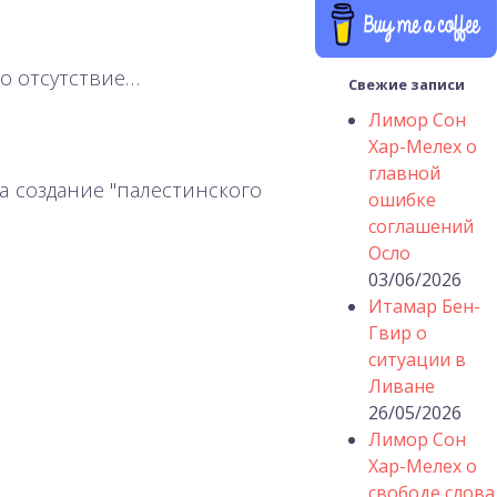
то отсутствие…
Свежие записи
Лимор Сон
Хар-Мелех о
главной
а создание "палестинского
ошибке
соглашений
Осло
03/06/2026
Итамар Бен-
Гвир о
ситуации в
Ливане
26/05/2026
Лимор Сон
Хар-Мелех о
свободе слова