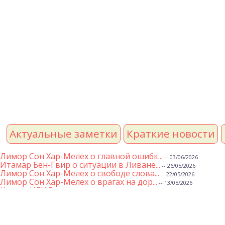
Актуальные заметки
Краткие новости
Лимор Сон Хар-Мелех о главной ошибк...
-- 03/06/2026
Итамар Бен-Гвир о ситуации в Ливане...
-- 26/05/2026
Лимор Сон Хар-Мелех о свободе слова...
-- 22/05/2026
Лимор Сон Хар-Мелех о врагах на дор...
-- 13/05/2026
Клятва ИГИЛ
-- 01/05/2026
Михаэль Бен Ари о недельной главе Т...
-- 01/05/2026
Михаэль Бен Ари о недельных главах ...
-- 24/04/2026
Лимор Сон Хар-Мелех о принятом по е...
-- 19/04/2026
Михаэль Бен Ари о недельной главе Т...