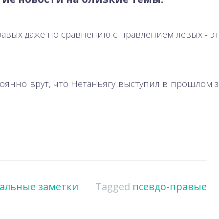
равых даже по сравнению с правлением левых - э
оянно врут, что Нетаньягу выступил в прошлом з
альные заметки
Tagged
псевдо-правые