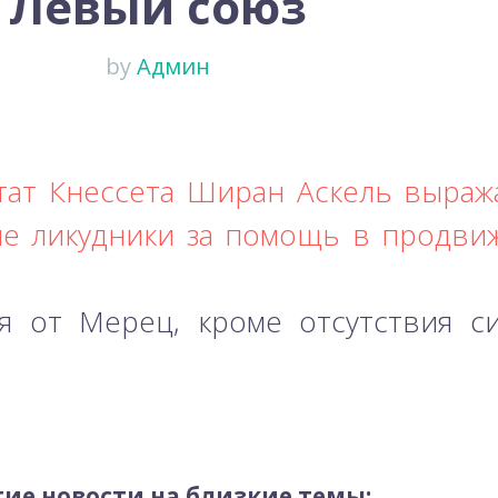
Левый союз
by
Админ
тат Кнессета Ширан Аскель выраж
е ликудники за помощь в продви
я от Мерец, кроме отсутствия с
ие новости на близкие темы: