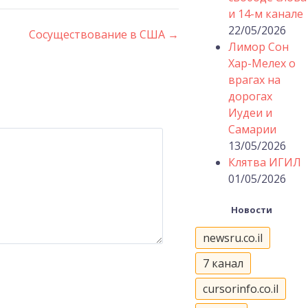
и 14-м канале
22/05/2026
Сосуществование в США
→
Лимор Сон
Хар-Мелех о
врагах на
дорогах
Иудеи и
Самарии
13/05/2026
Клятва ИГИЛ
01/05/2026
Новости
newsru.co.il
7 канал
cursorinfo.co.il