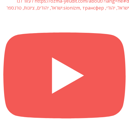
https://ozma-yeudit.com/about/?lang=he#d לעזור לנו
ישראל, יהודי, sionizm, трансфер.ישראל, יהודים, ציונות, טרנספר