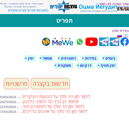
לימין עוצמה יהודית
אתר תמיכה ברוסית ובעברית
תפריט
דילוג
לתוכן
בעולם
בחירות
דמוגרפיה
שמאל
ימין
ימין מזויף
דו קיום
תשקורת
חדשות בקצרה
פרשנויות
לימור סון הר-מלך על הטעות העיקרית...
-- 03/06/2026
איתמר בן גביר על המצב בלבנון...
-- 26/05/2026
לימור סון הר-מלך על חופש הביטוי...
-- 22/05/2026
לימור סון הר-מלך על אויבים בדרכים...
-- 13/05/2026
שבועת אמונים לדעאש
-- 01/05/2026
מיכאל בן ארי על פרשת הת...
-- 01/05/2026
מיכאל בן ארי על פרשות שבוע ...
-- 24/04/2026