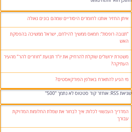
התוכן הוא `text/html`
איתן החזיר אותנו לחומרים היסודיים שמהם בונים גאולה
"תגובה רופסת": חמאס ממשיך להילחם, ישראל ממשיכה בהפסקת
האש
משטרת ירושלים שוקלת להרחיק את יו”ר תנועת “חוזרים להר” מהעיר
העתיקה?
מי הגיע להתארח באולפן הפודקאסטים?
שגיאת RSS: אוחזר קוד סטטוס לא נתמך "500"
המדריך העכשווי לכלות: איך לבחור את שמלת החלומות המדויקת
עבורך