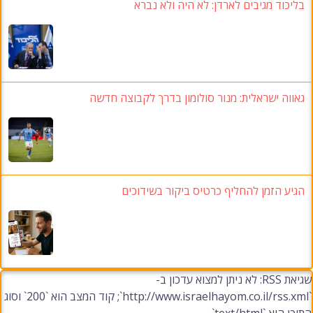
בליכוד מגיבים לארדן: לא היה ולא נברא
גאווה ישראלית: מנור סולומון בדרך לקבוצה חדשה
הגיע הזמן להחליף כרטיס ביקור בשידוכים
שגיאת RSS: לא ניתן למצוא עדכון ב-
`http://www.israelhayom.co.il/rss.xml`; קוד המצב הוא `200` וסוג