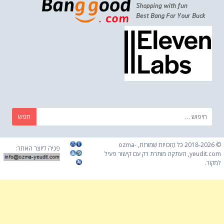
חפש:
© 2018-2026 כֹּל הַזְכוּיוֹת שְׁמוּרוֹת, ozma-
פניה ליוצר האתר:
yeudit.com, העתקה מותרת רק עם קישור פעיל
למקור.