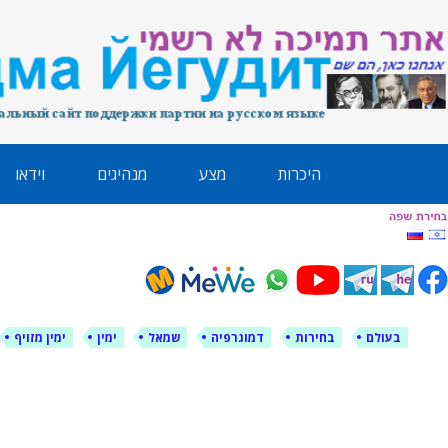
לימין עוצמה י
אתר תמיכה ברוסית ובעברית
ילוג
היכרות
מצע
מנהיגים
וידאו
תוכן
בעולם
בחירות
דמוגרפיה
שמאל
ימין
ימין מזויף