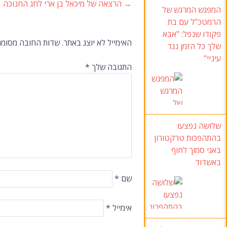
→
הרצאה של מיכאל בן ארי לחג החנוכה
ניווט
המפגש המרגש של
הרמטכ"ל עם בת
פקודו שנפל: "אבא
ברשומות
האימייל לא יוצג באתר.
שדות החובה מסומנ
שלך כל הזמן נגד
עיניי"
התגובה שלך
*
שלושה נפצעו
בהתהפכות טרקטורון
באגי סמוך לחוף
באשדוד
שם
*
אימייל
*