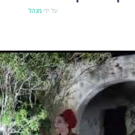
על ידי
מנהל