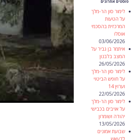
פוסטים אחרונים
לימור סון הר-מלך
על הטעות
המרכזית בהסכמי
אוסלו
03/06/2026
איתמר בן גביר על
המצב בלבנון
26/05/2026
לימור סון הר-מלך
על חופש הביטוי
וערוץ 14
22/05/2026
לימור סון הר-מלך
על אויבים בכבישי
יהודה ושומרון
13/05/2026
שבועת אמונים
לדעאש