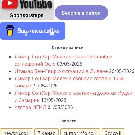
Свежие записи
Лимор Сон Хар-Мелех о главной ошибке
соглашений Осло
03/06/2026
Итамар Бен-Гвир о ситуации в Ливане
26/05/2026
Лимор Сон Хар-Мелех о свободе слова и 14-м
канале
22/05/2026
Лимор Сон Хар-Мелех о врагах на дорогах Иудеи
и Самарии
13/05/2026
Клятва ИГИЛ
01/05/2026
Новости
newsru.co.il
7 канал
cursorinfo.co.il
9tv.co.il