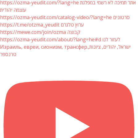
https://ozma-yeudit.com/?lang=he אתר תמיכה לא רשמי במפלגת
עוצמה יהודית
https://ozma-yeudit.com/catalog-video/?lang=he סרטונים
https://t.me/otzma_yeudit ערוץ טלגרם
https://mewe.com/join/ozma קבוצה
https://ozma-yeudit.com/about/?lang=he#d לעזור לנו
Израиль, евреи, сионизм, трансфер.ישראל, יהודים, ציונות,
טרנספר