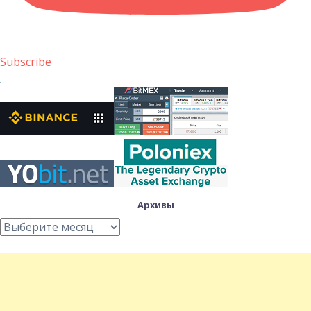
Subscribe
Архивы
Архивы