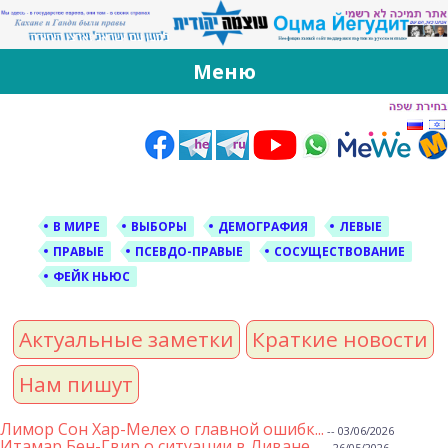
За Оцма Йегудит
עוצמה יהודית ברוסית ובעברית
Меню
Skip
to
content
В МИРЕ
ВЫБОРЫ
ДЕМОГРАФИЯ
ЛЕВЫЕ
ПРАВЫЕ
ПСЕВДО-ПРАВЫЕ
СОСУЩЕСТВОВАНИЕ
ФЕЙК НЬЮС
Актуальные заметки
Краткие новости
Нам пишут
Лимор Сон Хар-Мелех о главной ошибк...
-- 03/06/2026
Итамар Бен-Гвир о ситуации в Ливане...
-- 26/05/2026