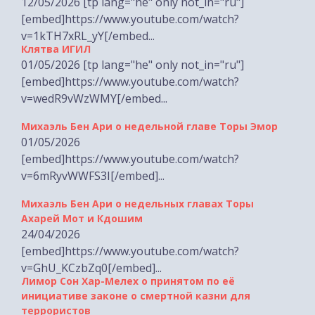
v=1kTH7xRL_yY[/embed...
Клятва ИГИЛ
01/05/2026 [tp lang="he" only not_in="ru"]
[embed]https://www.youtube.com/watch?
v=wedR9vWzWMY[/embed...
Михаэль Бен Ари о недельной главе Торы Эмор
01/05/2026
[embed]https://www.youtube.com/watch?
v=6mRyvWWFS3I[/embed]...
Михаэль Бен Ари о недельных главах Торы
Ахарей Мот и Кдошим
24/04/2026
[embed]https://www.youtube.com/watch?
v=GhU_KCzbZq0[/embed]...
Лимор Сон Хар-Мелех о принятом по её
инициативе законе о смертной казни для
террористов
19/04/2026 [tp lang="he" only not_in="ru"]
[embed]https://www.youtube.com/watch?