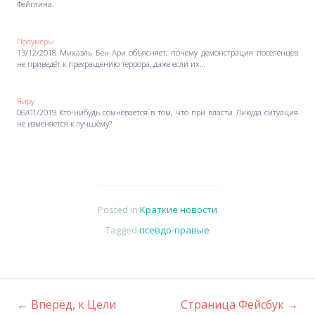
Фейглина.
Полумеры
13/12/2018 Михаэль Бен-Ари объясняет, почему демонстрация поселенцев
не приведёт к прекращению террора, даже если их…
Яиру
06/01/2019 Кто-нибудь сомневается в том, что при власти Ликуда ситуация
не изменяется к лучшему?
Posted in
Краткие новости
Tagged
псевдо-правые
←
Вперёд, к Цели
Страница Фейсбук
→