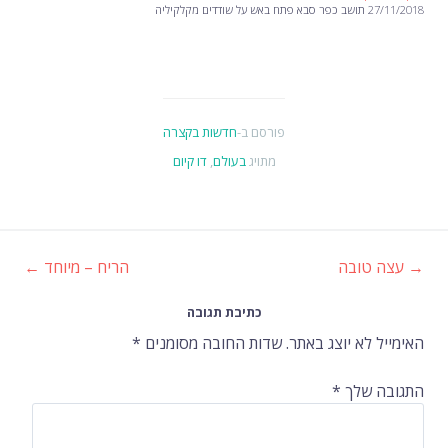
27/11/2018 תושב כפר סבא פתח באש על שודדים מקלקיליה
פורסם ב-
חדשות בקצרה
מתויג
בעולם
,
דו קיום
→
עצה טובה
הריח – מיוחד
←
ניווט
כתיבת תגובה
ברשומות
האימייל לא יוצג באתר.
שדות החובה מסומנים
*
התגובה שלך
*