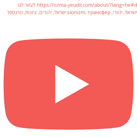
https://ozma-yeudit.com/about/?lang=he#d לעזור לנו
ישראל, יהודי, sionizm, трансфер.ישראל, יהודים, ציונות, טרנספר