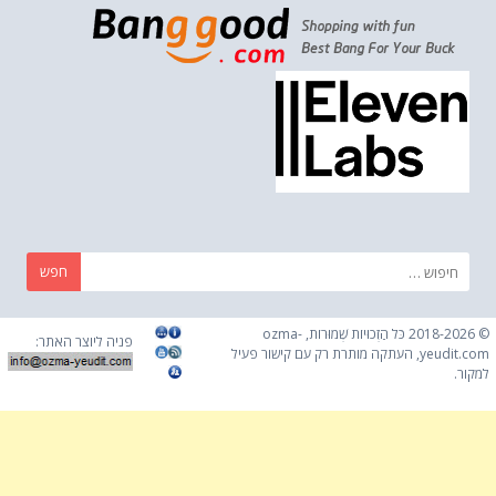
חפש:
© 2018-2026 כֹּל הַזְכוּיוֹת שְׁמוּרוֹת, ozma-
פניה ליוצר האתר:
yeudit.com, העתקה מותרת רק עם קישור פעיל
למקור.