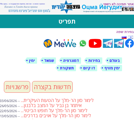
לימין עוצמה יהודית
אתר תמיכה ברוסית ובעברית
תפריט
דילוג
לתוכן
בעולם
בחירות
דמוגרפיה
שמאל
ימין
ימין מזויף
דו קיום
תשקורת
חדשות בקצרה
פרשנויות
לימור סון הר-מלך על הטעות העיקרית...
-- 03/06/2026
איתמר בן גביר על המצב בלבנון...
-- 26/05/2026
לימור סון הר-מלך על חופש הביטוי...
-- 22/05/2026
לימור סון הר-מלך על אויבים בדרכים...
-- 13/05/2026
שבועת אמונים לדעאש
-- 01/05/2026
מיכאל בן ארי על פרשת הת...
-- 01/05/2026
מיכאל בן ארי על פרשות שבוע ...
-- 24/04/2026