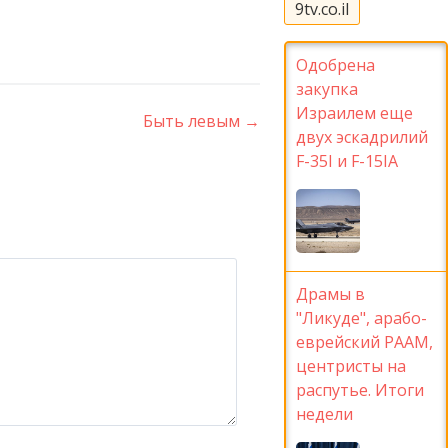
9tv.co.il
Одобрена
закупка
Израилем еще
Быть левым
→
двух эскадрилий
F-35I и F-15IA
Драмы в
"Ликуде", арабо-
еврейский РААМ,
центристы на
распутье. Итоги
недели