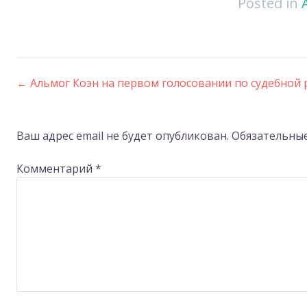
Posted in
←
Альмог Коэн на первом голосовании по судебной
Post
navigation
Ваш адрес email не будет опубликован.
Обязательны
Комментарий
*