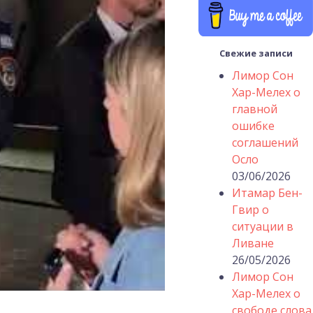
Свежие записи
Лимор Сон
Хар-Мелех о
главной
ошибке
соглашений
Осло
03/06/2026
Итамар Бен-
Гвир о
ситуации в
Ливане
26/05/2026
Лимор Сон
Хар-Мелех о
свободе слова