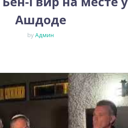
Бен-Гвир на месте у
Ашдоде
by
Админ