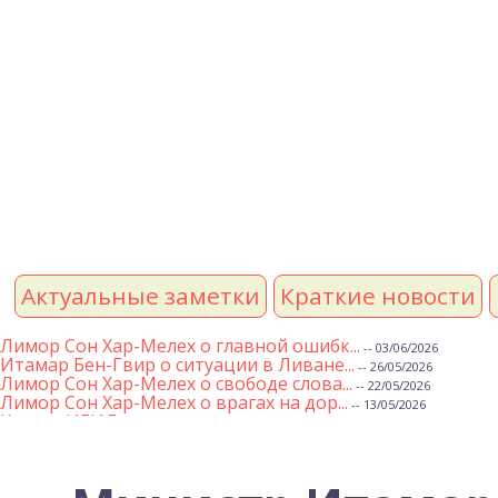
Актуальные заметки
Краткие новости
Лимор Сон Хар-Мелех о главной ошибк...
-- 03/06/2026
Итамар Бен-Гвир о ситуации в Ливане...
-- 26/05/2026
Лимор Сон Хар-Мелех о свободе слова...
-- 22/05/2026
Лимор Сон Хар-Мелех о врагах на дор...
-- 13/05/2026
Клятва ИГИЛ
-- 01/05/2026
Михаэль Бен Ари о недельной главе Т...
-- 01/05/2026
Михаэль Бен Ари о недельных главах ...
-- 24/04/2026
Лимор Сон Хар-Мелех о принятом по е...
-- 19/04/2026
Михаэль Бен Ари о недельной главе Т...