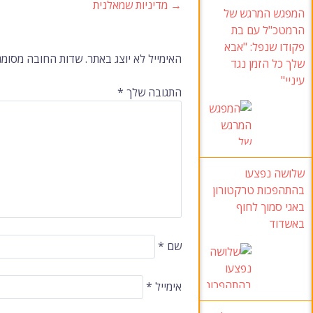
→
מדיניות שמאלנית
ניווט
המפגש המרגש של
הרמטכ"ל עם בת
פקודו שנפל: "אבא
ברשומות
האימייל לא יוצג באתר.
שדות החובה מסומנ
שלך כל הזמן נגד
עיניי"
התגובה שלך
*
שלושה נפצעו
בהתהפכות טרקטורון
באגי סמוך לחוף
באשדוד
שם
*
אימייל
*