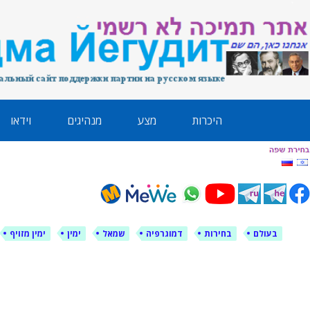
לימין עוצמה י
אתר תמיכה ברוסית ובעברית
ילוג
היכרות
מצע
מנהיגים
וידאו
תוכן
בעולם
בחירות
דמוגרפיה
שמאל
ימין
ימין מזויף