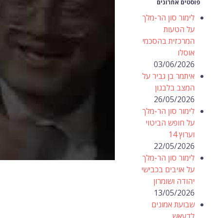
פוסטים אחרונים
לימור סון הר-מלך
על הטעות
המרכזית בהסכמי
אוסלו
03/06/2026
איתמר בן גביר על
המצב בלבנון
26/05/2026
לימור סון הר-מלך
על חופש הביטוי
וערוץ 14
22/05/2026
לימור סון הר-מלך
על אויבים בכבישי
יהודה ושומרון
13/05/2026
שבועת אמונים
לדעאש