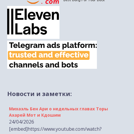
Новости и заметки:
Михаэль Бен Ари о недельных главах Торы
Ахарей Мот и Кдошим
24/04/2026
[embed]https://www.youtube.com/watch?
v=GhU_KCzbZq0[/embed]...
Лимор Сон Хар-Мелех о принятом по её
инициативе законе о смертной казни для