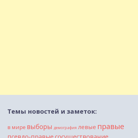
Темы новостей и заметок:
правые
выборы
левые
в мире
демография
сосуществование
псевдо-правые