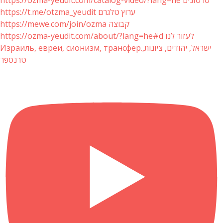
https://t.me/otzma_yeudit ערוץ טלגרם
https://mewe.com/join/ozma קבוצה
https://ozma-yeudit.com/about/?lang=he#d לעזור לנו
Израиль, евреи, сионизм, трансфер.ישראל, יהודים, ציונות,
טרנספר