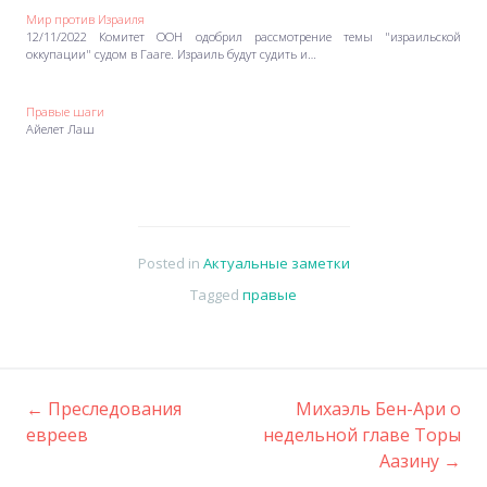
Мир против Израиля
12/11/2022 Комитет ООН одобрил рассмотрение темы "израильской
оккупации" судом в Гааге. Израиль будут судить и…
Правые шаги
Айелет Лаш
Posted in
Актуальные заметки
Tagged
правые
←
Преследования
Михаэль Бен-Ари о
Post
евреев
недельной главе Торы
Аазину
→