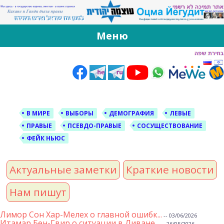
За Оцма Йегудит
עוצמה יהודית ברוסית ובעברית
Меню
Skip
to
content
В МИРЕ
ВЫБОРЫ
ДЕМОГРАФИЯ
ЛЕВЫЕ
ПРАВЫЕ
ПСЕВДО-ПРАВЫЕ
СОСУЩЕСТВОВАНИЕ
ФЕЙК НЬЮС
Актуальные заметки
Краткие новости
Нам пишут
Лимор Сон Хар-Мелех о главной ошибк...
-- 03/06/2026
Итамар Бен-Гвир о ситуации в Ливане...
-- 26/05/2026