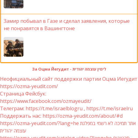
Замир побывал в Газе и сделал заявления, которые
не понравятся в Вашингтоне
За Оцма Йегудит - לימין עוצמה יהודית
Неофициальный сайт поддержки партии Оцма Иегудит
https://ozma-yeudit.com/
Страница Фейсбук:
https://www.facebook.com/ozmayeudit/
Телеграм: https://t.me/israelblogru , https://t.me/israelru
Поддержать нас: https://ozma-yeudit.com/about/#d
https://ozma-yeudit.com/?lang=he אתר תמיכה לא רשמי במפלגת
עוצמה יהודית
https://ozma-yeudit.com/catalog-video/?lang=he סרטונים