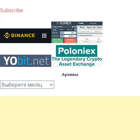
Subscribe
Архивы
Архивы