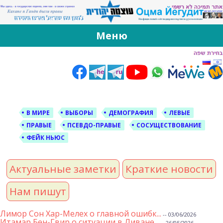
За Оцма Йегудит
עוצמה יהודית ברוסית ובעברית
Меню
Skip
to
content
В МИРЕ
ВЫБОРЫ
ДЕМОГРАФИЯ
ЛЕВЫЕ
ПРАВЫЕ
ПСЕВДО-ПРАВЫЕ
СОСУЩЕСТВОВАНИЕ
ФЕЙК НЬЮС
Актуальные заметки
Краткие новости
Нам пишут
Лимор Сон Хар-Мелех о главной ошибк...
-- 03/06/2026
Итамар Бен-Гвир о ситуации в Ливане...
-- 26/05/2026