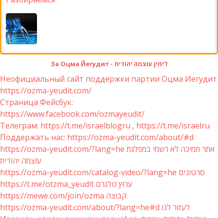
За Оцма Йегудит - לימין עוצמה יהודית
Неофициальный сайт поддержки партии Оцма Иегудит
https://ozma-yeudit.com/
Страница Фейсбук:
https://www.facebook.com/ozmayeudit/
Телеграм: https://t.me/israelblogru , https://t.me/israelru
Поддержать нас: https://ozma-yeudit.com/about/#d
https://ozma-yeudit.com/?lang=he אתר תמיכה לא רשמי במפלגת
עוצמה יהודית
https://ozma-yeudit.com/catalog-video/?lang=he סרטונים
https://t.me/otzma_yeudit ערוץ טלגרם
https://mewe.com/join/ozma קבוצה
https://ozma-yeudit.com/about/?lang=he#d לעזור לנו