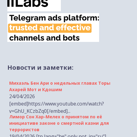
Новости и заметки:
Михаэль Бен Ари о недельных главах Торы
Ахарей Мот и Кдошим
24/04/2026
[embed]https://www.youtube.com/watch?
v=GhU_KCzbZq0[/embed]...
Лимор Сон Хар-Мелех о принятом по её
инициативе законе о смертной казни для
террористов
19/04/2026 [tp lang="he" only not_in="ru"]
[embed]https://www.youtube.com/watch?
Михаэль Бен Ари о недельной главе Торы Тазриа-