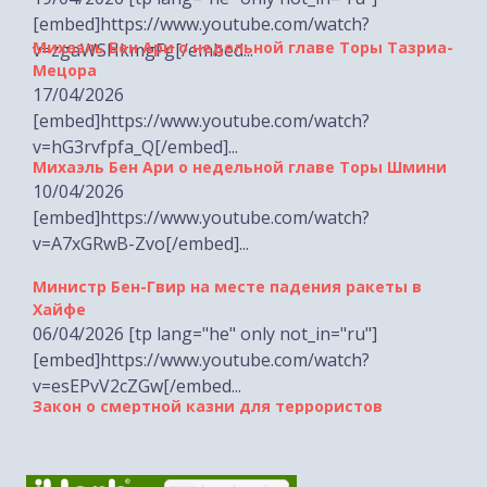
v=zgaWSHkmgFg[/embed...
Мецора
17/04/2026
[embed]https://www.youtube.com/watch?
v=hG3rvfpfa_Q[/embed]...
Михаэль Бен Ари о недельной главе Торы Шмини
10/04/2026
[embed]https://www.youtube.com/watch?
v=A7xGRwB-Zvo[/embed]...
Министр Бен-Гвир на месте падения ракеты в
Хайфе
06/04/2026 [tp lang="he" only not_in="ru"]
[embed]https://www.youtube.com/watch?
v=esEPvV2cZGw[/embed...
Закон о смертной казни для террористов
29/03/2026 [tp lang="he" only not_in="ru"]
[embed]https://www.youtube.com/watch?
v=Yg6m1XTCUOQ[/embed...