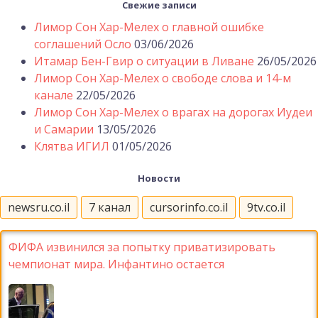
Свежие записи
Лимор Сон Хар-Мелех о главной ошибке
соглашений Осло
03/06/2026
Итамар Бен-Гвир о ситуации в Ливане
26/05/2026
Лимор Сон Хар-Мелех о свободе слова и 14-м
канале
22/05/2026
Лимор Сон Хар-Мелех о врагах на дорогах Иудеи
и Самарии
13/05/2026
Клятва ИГИЛ
01/05/2026
Новости
newsru.co.il
7 канал
cursorinfo.co.il
9tv.co.il
ФИФА извинился за попытку приватизировать
чемпионат мира. Инфантино остается