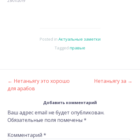
23/01/2019
Posted in
Актуальные заметки
Tagged
правые
←
Нетаньягу это хорошо
Нетаньягу за
→
Post
для арабов
navigation
Добавить комментарий
Ваш адрес email не будет опубликован.
Обязательные поля помечены
*
Комментарий
*