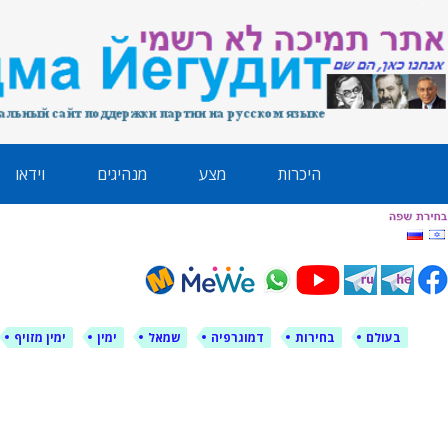
לימין עוצמה י
אתר תמיכה ברוסית ובעברית
ילוג
היכרות
מצע
מנהיגים
וידאו
תוכן
בעולם
בחירות
דמוגרפיה
שמאל
ימין
ימין מזויף