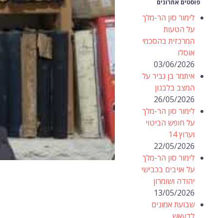
פוסטים אחרונים
לימור סון הר-מלך
על הטעות
המרכזית בהסכמי
אוסלו
03/06/2026
איתמר בן גביר על
המצב בלבנון
26/05/2026
לימור סון הר-מלך
על חופש הביטוי
וערוץ 14
22/05/2026
לימור סון הר-מלך
על אויבים בכבישי
יהודה ושומרון
13/05/2026
שבועת אמונים
לדעאש