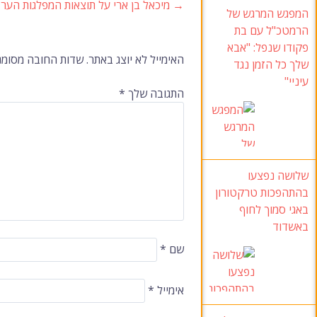
→
מיכאל בן ארי על תוצאות המפלגות הערב
ניווט
המפגש המרגש של
הרמטכ"ל עם בת
פקודו שנפל: "אבא
ברשומות
האימייל לא יוצג באתר.
שדות החובה מסומנ
שלך כל הזמן נגד
עיניי"
התגובה שלך
*
שלושה נפצעו
בהתהפכות טרקטורון
באגי סמוך לחוף
באשדוד
שם
*
אימייל
*