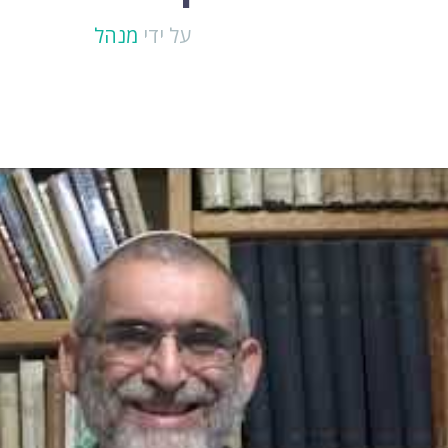
על ידי
מנהל