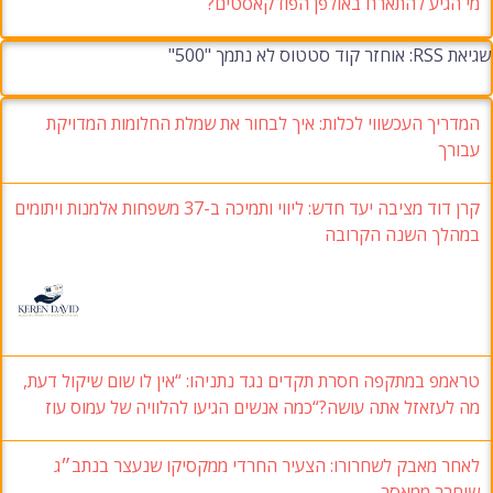
מי הגיע להתארח באולפן הפודקאסטים?
שגיאת RSS: אוחזר קוד סטטוס לא נתמך "500"
המדריך העכשווי לכלות: איך לבחור את שמלת החלומות המדויקת
עבורך
קרן דוד מציבה יעד חדש: ליווי ותמיכה ב-37 משפחות אלמנות ויתומים
במהלך השנה הקרובה
טראמפ במתקפה חסרת תקדים נגד נתניהו: “אין לו שום שיקול דעת,
מה לעזאזל אתה עושה?“כמה אנשים הגיעו להלוויה של עמוס עוז
לאחר מאבק לשחרורו: הצעיר החרדי ממקסיקו שנעצר בנתב״ג
שוחרר ממאסר