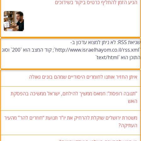
הגיע הזמן להחליף כרטיס ביקור בשידוכים
שגיאת RSS: לא ניתן למצוא עדכון ב-
`http://www.israelhayom.co.il/rss.xml`; קוד המצב הוא `200` וסוג
התוכן הוא `text/html`
איתן החזיר אותנו לחומרים היסודיים שמהם בונים גאולה
"תגובה רופסת": חמאס ממשיך להילחם, ישראל ממשיכה בהפסקת
האש
משטרת ירושלים שוקלת להרחיק את יו”ר תנועת “חוזרים להר” מהעיר
העתיקה?